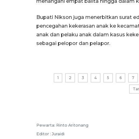
menangani empat balita hingga dalam ko
Bupati Nikson juga menerbitkan surat e
pencegahan kekerasan anak ke kecamat
anak dan pelaku anak dalam kasus keke
sebagai pelopor dan pelapor.
1
2
3
4
5
6
7
Ta
Pewarta: Rinto Aritonang
Editor : Juraidi