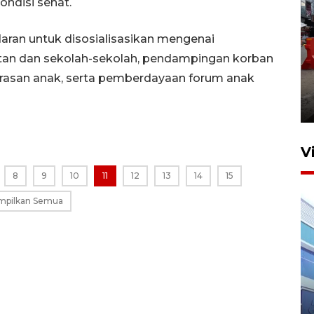
ndisi sehat.
daran untuk disosialisasikan mengenai
an dan sekolah-sekolah, pendampingan korban
Pelaporan SPT Tahunan di
rasan anak, serta pemberdayaan forum anak
Sumut
27 April 2026 15:34
V
8
9
10
11
12
13
14
15
mpilkan Semua
IDAI perkuat kompetensi
dokter tangani penyakit