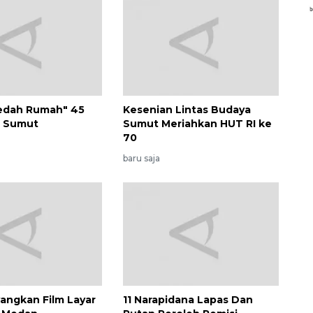
edah Rumah" 45
Kesenian Lintas Budaya
i Sumut
Sumut Meriahkan HUT RI ke
70
baru saja
Vaksin HPV untuk siswa laki-
laki
2026-08-06 06:30:00
ngkan Film Layar
11 Narapidana Lapas Dan