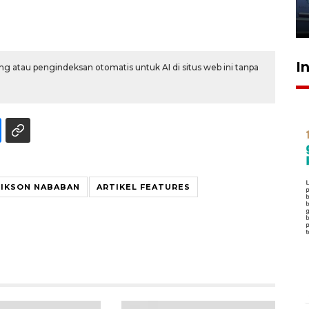
jantung anak
23 Juli 2026 20:04
I
g atau pengindeksan otomatis untuk AI di situs web ini tanpa
IKSON NABABAN
ARTIKEL FEATURES