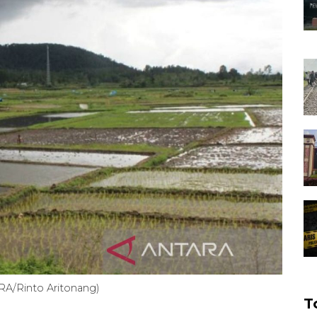
RA/Rinto Aritonang)
T