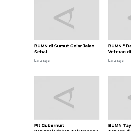
BUMN di Sumut Gelar Jalan
BUMN " B
Sehat
Veteran d
baru saja
baru saja
Plt Gubernur:
BUMN Taya