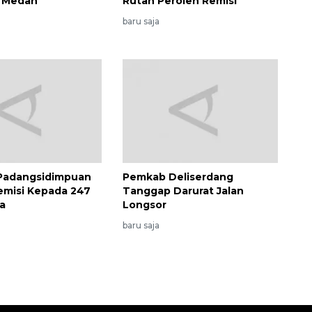
i Medan
Rutan Peroleh Remisi
baru saja
 Padangsidimpuan
Pemkab Deliserdang
emisi Kepada 247
Tanggap Darurat Jalan
a
Longsor
baru saja