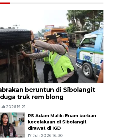
abrakan beruntun di Sibolangit
iduga truk rem blong
Juli 2026 19:21
RS Adam Malik: Enam korban
kecelakaan di Sibolangit
dirawat di IGD
17 Juli 2026 16:30