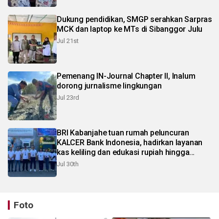
Dukung pendidikan, SMGP serahkan Sarpras
MCK dan laptop ke MTs di Sibanggor Julu
Jul 21st
Pemenang IN-Journal Chapter II, Inalum
dorong jurnalisme lingkungan
Jul 23rd
BRI Kabanjahe tuan rumah peluncuran
KALCER Bank Indonesia, hadirkan layanan
kas keliling dan edukasi rupiah hingga
pelosok Karo
Jul 30th
Foto