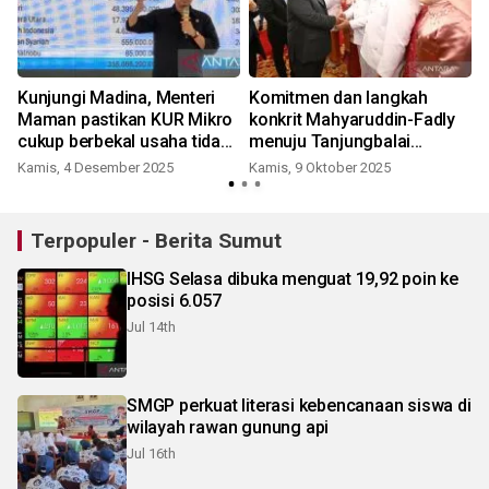
3
Kunjungi Madina, Menteri
Komitmen dan langkah
Maman pastikan KUR Mikro
konkrit Mahyaruddin-Fadly
cukup berbekal usaha tidak
menuju Tanjungbalai
perlu agunan
"EMAS"
Kamis, 4 Desember 2025
Kamis, 9 Oktober 2025
S
Terpopuler - Berita Sumut
IHSG Selasa dibuka menguat 19,92 poin ke
posisi 6.057
Jul 14th
SMGP perkuat literasi kebencanaan siswa di
wilayah rawan gunung api
Jul 16th