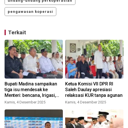
undang-undang perkoperasian
pengawasan koperasi
Terkait
Bupati Madina sampaikan
Ketua Komisi VII DPR RI
tiga isu mendesak ke
Saleh Daulay apresiasi
Menteri: bencana, Irigasi,
relaksasi KUR tanpa agunan
dan ketahanan pangan
Kamis, 4 Desember 2025
Kamis, 4 Desember 2025