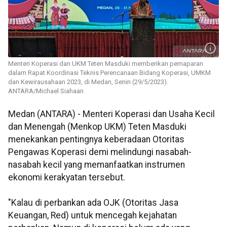
Menteri Koperasi dan UKM Teten Masduki memberikan pemaparan
dalam Rapat Koordinasi Teknis Perencanaan Bidang Koperasi, UMKM
dan Kewirausahaan 2023, di Medan, Senin (29/5/2023).
ANTARA/Michael Siahaan
Medan (ANTARA) - Menteri Koperasi dan Usaha Kecil
dan Menengah (Menkop UKM) Teten Masduki
menekankan pentingnya keberadaan Otoritas
Pengawas Koperasi demi melindungi nasabah-
nasabah kecil yang memanfaatkan instrumen
ekonomi kerakyatan tersebut.
"Kalau di perbankan ada OJK (Otoritas Jasa
Keuangan, Red) untuk mencegah kejahatan