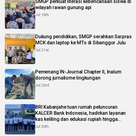
SMGP perkuat literasi kebencanaan siswa di
wilayah rawan gunung api
Jul 16th
Dukung pendidikan, SMGP serahkan Sarpras
MCK dan laptop ke MTs di Sibanggor Julu
Jul 21st
Pemenang IN-Journal Chapter II, Inalum
dorong jurnalisme lingkungan
Jul 23rd
BRI Kabanjahe tuan rumah peluncuran
KALCER Bank Indonesia, hadirkan layanan
kas keliling dan edukasi rupiah hingga
pelosok Karo
Jul 30th