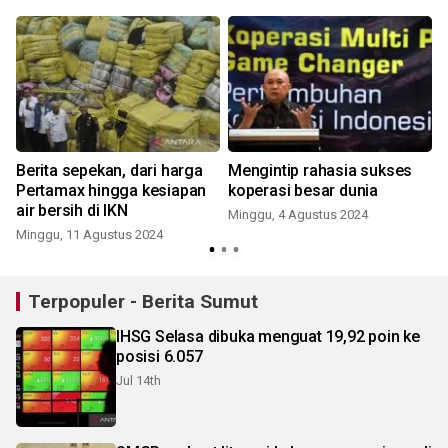
Berita sepekan, dari harga
Mengintip rahasia sukses
h
Pertamax hingga kesiapan
koperasi besar dunia
air bersih di IKN
Minggu, 4 Agustus 2024
Minggu, 11 Agustus 2024
Terpopuler - Berita Sumut
IHSG Selasa dibuka menguat 19,92 poin ke
posisi 6.057
Jul 14th