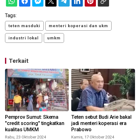
Tags:
teten masduki
menteri koperasi dan ukm
industri lokal
umkm
Terkait
Pemprov Sumut: Skema
Teten sebut Budi Arie bakal
"credit scoring" tingkatkan
jadi menteri koperasi era
kualitas UMKM
Prabowo
Rabu, 23 Oktober 2024
Kamis, 17 Oktober 2024
S