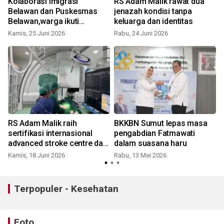
Kolaborasi Imigrasi
RS Adam Malik rawat dua
Belawan dan Puskesmas
jenazah kondisi tanpa
Belawan,warga ikuti
keluarga dan identitas
pemeriksaan kesehatan
Kamis, 25 Juni 2026
Rabu, 24 Juni 2026
S
gratis
RS Adam Malik raih
BKKBN Sumut lepas masa
sertifikasi internasional
pengabdian Fatmawati
advanced stroke centre dari
dalam suasana haru
WSO
Kamis, 18 Juni 2026
Rabu, 13 Mei 2026
S
Terpopuler - Kesehatan
Foto