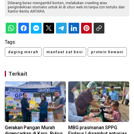
Dilarang keras mengambil konten, melakukan crawling atau
pengindeksan otomatis untuk AI di situs web ini tanpa izin tertulis dari
Kantor Berita ANTARA.
Tags:
daging merah
manfaat zat besi
protein hewani
Terkait
m
Gerakan Pangan Murah
MBG prasmanan SPPG
digencarkan di Karo, Bulog
Firdaus I disambut antusias