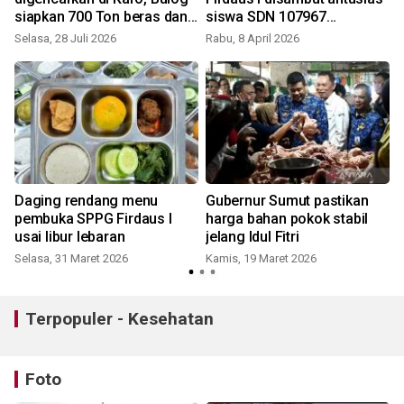
siapkan 700 Ton beras dan
siswa SDN 107967
200 Ribu liter minyak
Pelintahan
Selasa, 28 Juli 2026
Rabu, 8 April 2026
Daging rendang menu
Gubernur Sumut pastikan
r
pembuka SPPG Firdaus I
harga bahan pokok stabil
usai libur lebaran
jelang Idul Fitri
J
Selasa, 31 Maret 2026
Kamis, 19 Maret 2026
Terpopuler - Kesehatan
Foto