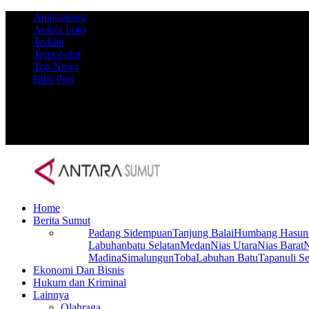
Antaranews
Antara Foto
Terkini
Terpopuler
Top News
Rilis Pers
Home
Berita Sumut
Padang Sidempuan
Tanjung Balai
Humbang Hasun
Labuhanbatu Selatan
Medan
Nias Utara
Nias Barat
N
Madina
Simalungun
Toba
Labuhan Batu
Tapanuli Se
Ekonomi Dan Bisnis
Hukum dan Kriminal
Lainnya
Olahraga