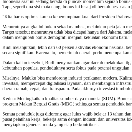
Indonesia saat ini sedang berada di puncak momentum sejarah bonus 
Tapi, seperti dua sisi mata uang, bonus ini bisa jadi berkah besar ata
“Kita harus optimis karena kepemimpinan kuat dari Presiden Prabow
Menurutnya angka ini bukan sekadar ambisi, melainkan peta jalan me
Target tersebut menurutnya tidak bisa dicapai hanya dari Jakarta, m
dalam mengubah bonus demografi menjadi kekuatan ekonomi baru.” 
Budi melanjutkan, lebih dari 60 persen aktivitas ekonomi nasional b
secara signifikan. Karena itu, pemerintah daerah perlu menempatkan d
Dalam kaitan tersebut, Budi menyarankan agar daerah melakukan tiga
kebutuhan populasi penduduknya serta fokus pada potensi unggulan.
Misalnya, Maluku bisa mendorong industri perikanan modern, Kalima
investasi, mempercepat digitalisasi layanan, dan membangun infrastruk
daerah ramah, cepat, dan transparan. Pada akhirnya investasi tumbuh 
Kedua: Meningkatkan kualitas sumber daya manusia (SDM). Bonus de
program Makan Bergizi Gratis (MBG) sehingga semua penduduk harus 
Semua penduduk juga didorong agar lulus wajib belajar 13 tahun da
pusat pelatihan kerja, bekerja sama dengan industri dan universitas l
menyiapkan generasi muda yang siap berkontribusi.