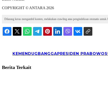
COPYRIGHT © ANTARA 2026
Dilarang keras mengambil konten, melakukan crawling atau pengindeksan otomatis untuk AI
KEMENDUGBANGGA
PRESIDEN PRABOWO
S
Berita Terkait