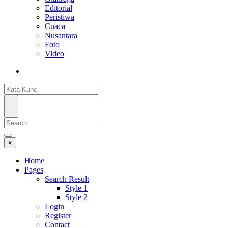
Editorial
Peristiwa
Cuaca
Nusantara
Foto
Video
×
Home
Pages
Search Result
Style 1
Style 2
Login
Register
Contact