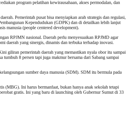
ediakan program pelatihan kewirausahaan, akses permodalan, dan
erah. Pemerintah pusat bisa menyiapkan arah strategis dan regulasi,
r Pembangunan Kependudukan (GDPK) dan di detailkan lebih lanjut
s manusia (people centered development).
 dengan RPJMN nasional. Daerah perlu menyesuaikan RPJMD agar
onomi daerah yang sinergis, dinamis dan terbuka terhadap inovasi.
ni giliran pemerintah daerah yang memastikan nyala obor itu sampai
 bisa tumbuh 8 persen tapi juga makmur bersama dari Sabang sampai
lah kelangsungan sumber daya manusia (SDM). SDM itu bermula pada
s (MBG). Ini harus bermanfaat, bukan hanya anak sekolah tetapi
berobat gratis. Ini yang baru di launching oleh Gubernur Sumut di 33