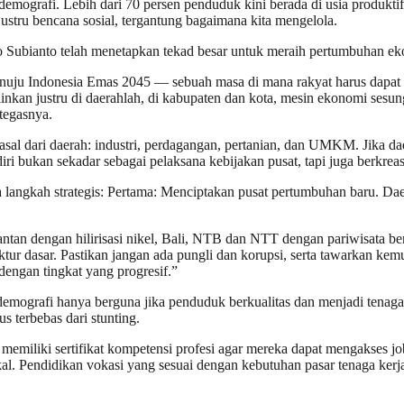
demografi. Lebih dari 70 persen penduduk kini berada di usia produkti
u justru bencana sosial, tergantung bagaimana kita mengelola.
o Subianto telah menetapkan tekad besar untuk meraih pertumbuhan ek
nuju Indonesia Emas 2045 — sebuah masa di mana rakyat harus dapat h
elainkan justru di daerahlah, di kabupaten dan kota, mesin ekonomi se
tegasnya.
erasal dari daerah: industri, perdagangan, pertanian, dan UMKM. Jika 
iri bukan sekadar sebagai pelaksana kebijakan pusat, tapi juga berkre
 langkah strategis: Pertama: Menciptakan pusat pertumbuhan baru. Da
ntan dengan hilirisasi nikel, Bali, NTB dan NTT dengan pariwisata b
tur dasar. Pastikan jangan ada pungli dan korupsi, serta tawarkan kemud
dengan tingkat yang progresif.”
mografi hanya berguna jika penduduk berkualitas dan menjadi tenaga
terbebas dari stunting.
n memiliki sertifikat kompetensi profesi agar mereka dapat mengakse
okal. Pendidikan vokasi yang sesuai dengan kebutuhan pasar tenaga kerja