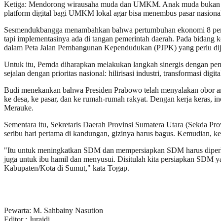
Ketiga: Mendorong wirausaha muda dan UMKM. Anak muda bukan hanya
platform digital bagi UMKM lokal agar bisa menembus pasar nasional
Sesmendukbangga menambahkan bahwa pertumbuhan ekonomi 8 persen han
tapi implementasinya ada di tangan pemerintah daerah. Pada bidang
dalam Peta Jalan Pembangunan Kependudukan (PJPK) yang perlu dij
Untuk itu, Pemda diharapkan melakukan langkah sinergis dengan p
sejalan dengan prioritas nasional: hilirisasi industri, transformasi d
Budi menekankan bahwa Presiden Prabowo telah menyalakan obor ambi
ke desa, ke pasar, dan ke rumah-rumah rakyat. Dengan kerja keras, i
Merauke.
Sementara itu, Sekretaris Daerah Provinsi Sumatera Utara (Sekda P
seribu hari pertama di kandungan, gizinya harus bagus. Kemudian, 
"Itu untuk meningkatkan SDM dan mempersiapkan SDM harus diperhati
juga untuk ibu hamil dan menyusui. Disitulah kita persiapkan SDM yan
Kabupaten/Kota di Sumut," kata Togap.
Pewarta: M. Sahbainy Nasution
Editor : Juraidi