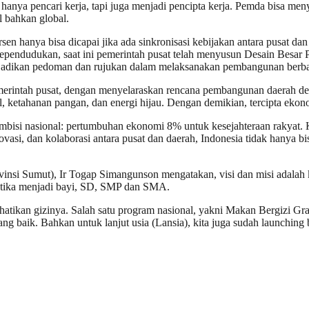
 pencari kerja, tapi juga menjadi pencipta kerja. Pemda bisa meny
 bahkan global.
ya bisa dicapai jika ada sinkronisasi kebijakan antara pusat dan da
 kependudukan, saat ini pemerintah pusat telah menyusun Desain Besa
adikan pedoman dan rujukan dalam melaksanakan pembangunan berbasi
emerintah pusat, dengan menyelaraskan rencana pembangunan daerah
igital, ketahanan pangan, dan energi hijau. Dengan demikian, tercipta ek
si nasional: pertumbuhan ekonomi 8% untuk kesejahteraan rakyat. Ki
novasi, dan kolaborasi antara pusat dan daerah, Indonesia tidak hanya
rovinsi Sumut), Ir Togap Simangunson mengatakan, visi dan misi ada
ketika menjadi bayi, SD, SMP dan SMA.
kan gizinya. Salah satu program nasional, yakni Makan Bergizi Grati
g baik. Bahkan untuk lanjut usia (Lansia), kita juga sudah launching 