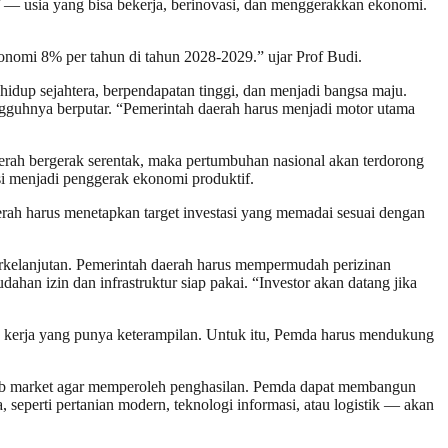
f — usia yang bisa bekerja, berinovasi, dan menggerakkan ekonomi.
onomi 8% per tahun di tahun 2028-2029.” ujar Prof Budi.
idup sejahtera, berpendapatan tinggi, dan menjadi bangsa maju.
sungguhnya berputar. “Pemerintah daerah harus menjadi motor utama
daerah bergerak serentak, maka pertumbuhan nasional akan terdorong
asi menjadi penggerak ekonomi produktif.
erah harus menetapkan target investasi yang memadai sesuai dengan
erkelanjutan. Pemerintah daerah harus mempermudah perizinan
ahan izin dan infrastruktur siap pakai. “Investor akan datang jika
 kerja yang punya keterampilan. Untuk itu, Pemda harus mendukung
s job market agar memperoleh penghasilan. Pemda dapat membangun
, seperti pertanian modern, teknologi informasi, atau logistik — akan