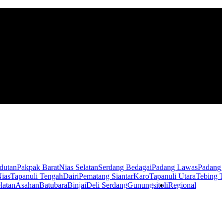
dutan
Pakpak Barat
Nias Selatan
Serdang Bedagai
Padang Lawas
Padang
ias
Tapanuli Tengah
Dairi
Pematang Siantar
Karo
Tapanuli Utara
Tebing 
latan
Asahan
Batubara
Binjai
Deli Serdang
Gunungsitoli
Regional