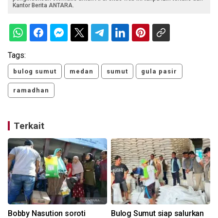
Kantor Berita ANTARA.
Tags:
bulog sumut
medan
sumut
gula pasir
ramadhan
Terkait
s
Bobby Nasution soroti
Bulog Sumut siap salurkan