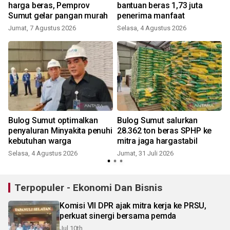
M
harga beras, Pemprov
bantuan beras 1,73 juta
Sumut gelar pangan murah
penerima manfaat
Jumat, 7 Agustus 2026
Selasa, 4 Agustus 2026
J
Bulog Sumut optimalkan
Bulog Sumut salurkan
penyaluran Minyakita penuhi
28.362 ton beras SPHP ke
kebutuhan warga
mitra jaga hargastabil
Selasa, 4 Agustus 2026
Jumat, 31 Juli 2026
R
Terpopuler - Ekonomi Dan Bisnis
Komisi VII DPR ajak mitra kerja ke PRSU,
perkuat sinergi bersama pemda
Jul 10th