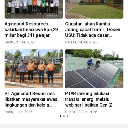
Agincourt Resources
Gugatan lahan Ramba
salurkan beasiswa Rp5,29
Joring cacat formil, Dosen
miliar bagi 341 pelajar
USU: Tidak ada dasar
Tapsel
hukum ganggu kedudukan
Sabtu, 25 Juli 2026
Selasa, 14 Juli 2026
K
Agincourt Resources
PT Agincourt Resources
PTAR dukung edukasi
libatkan masyarakat awasi
transisi energi melalui
lingkungan dan kelola
webinar libatkan Gen-Z
sampah plastik
Rabu, 1 Juli 2026
Sabtu, 13 Juni 2026
S