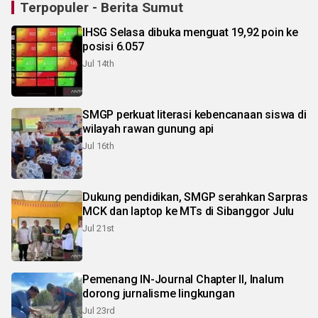
Terpopuler - Berita Sumut
IHSG Selasa dibuka menguat 19,92 poin ke
posisi 6.057
Jul 14th
SMGP perkuat literasi kebencanaan siswa di
wilayah rawan gunung api
Jul 16th
Dukung pendidikan, SMGP serahkan Sarpras
MCK dan laptop ke MTs di Sibanggor Julu
Jul 21st
Pemenang IN-Journal Chapter II, Inalum
dorong jurnalisme lingkungan
Jul 23rd