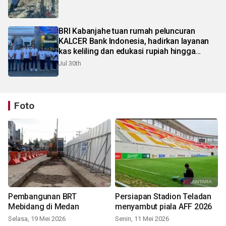
BRI Kabanjahe tuan rumah peluncuran
KALCER Bank Indonesia, hadirkan layanan
kas keliling dan edukasi rupiah hingga
pelosok Karo
Jul 30th
Foto
Pembangunan BRT
Persiapan Stadion Teladan
Mebidang di Medan
menyambut piala AFF 2026
Selasa, 19 Mei 2026
Senin, 11 Mei 2026