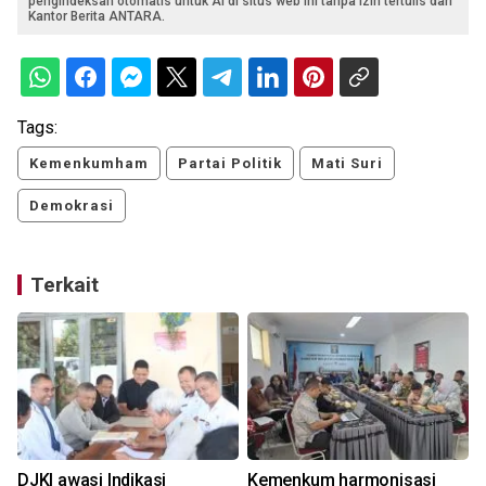
pengindeksan otomatis untuk AI di situs web ini tanpa izin tertulis dari
Kantor Berita ANTARA.
Tags:
Kemenkumham
Partai Politik
Mati Suri
Demokrasi
Terkait
DJKI awasi Indikasi
Kemenkum harmonisasi