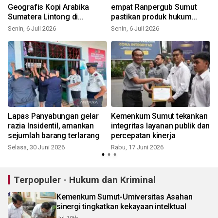
Geografis Kopi Arabika
empat Ranpergub Sumut
Sumatera Lintong di
pastikan produk hukum
n
Humbahas
selaras
Senin, 6 Juli 2026
Senin, 6 Juli 2026
S
Lapas Panyabungan gelar
Kemenkum Sumut tekankan
0
razia Insidentil, amankan
integritas layanan publik dan
n
sejumlah barang terlarang
percepatan kinerja
Selasa, 30 Juni 2026
Rabu, 17 Juni 2026
Terpopuler - Hukum dan Kriminal
Kemenkum Sumut-Umiversitas Asahan
sinergi tingkatkan kekayaan intelktual