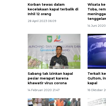
Korban tewas dalam
Wisata ke
kecelakaan kapal terbalik di
Toba, rem
Inhil 12 orang
meninggal
tenggela
28 April 2023 06:09
14 Juni 2020
Sabang tak izinkan kapal
Terkait k
pesiar merapat karena
Gultom, in
khawatir virus corona
kapal
14 Februari 2020 21:47
16 Oktober 20