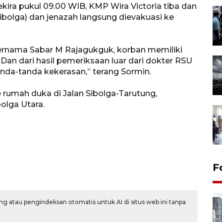
ira pukul 09.00 WIB, KMP Wira Victoria tiba dan
ibolga) dan jenazah langsung dievakuasi ke
ernama Sabar M Rajagukguk, korban memiliki
. Dan dari hasil pemeriksaan luar dari dokter RSU
anda-tanda kekerasan,” terang Sormin.
e rumah duka di Jalan Sibolga-Tarutung,
olga Utara.
F
g atau pengindeksan otomatis untuk AI di situs web ini tanpa