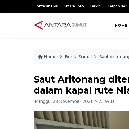
Antaranews
Antara Foto
Terkini
Terpopuler
HOME
Home
Berita Sumut
Saut Aritonan
Saut Aritonang di
dalam kapal rute Ni
Minggu, 28 November 2021 17:22 WIB