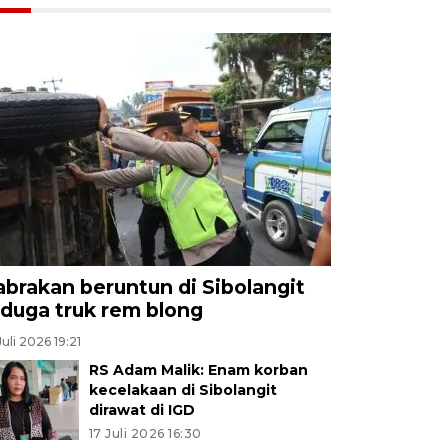
abrakan beruntun di Sibolangit
iduga truk rem blong
Juli 2026 19:21
RS Adam Malik: Enam korban
kecelakaan di Sibolangit
dirawat di IGD
17 Juli 2026 16:30