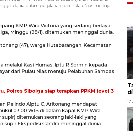
inggal dunia dalam perjalanan dari Pulau Nias menuju
mpang KMP Wira Victoria yang sedang berlayar
lga, Minggu (28/1), ditemukan meninggal dunia.
ritonang (47), warga Hutabarangan, Kecamatan
ga melalui Kasi Humas, Iptu R Sormin kepada
layar dari Pulau Nias menuju Pelabuhan Sambas
T
u, Polres Sibolga siap terapkan PPKM level 3
d
17 
han Pelindo Aiptu C. Aritonang mendapat
 pukul 03.00 WIB di dalam kapal KMP Wira
r supir) ditemukan seorang laki-laki yang
 supir Ekspedisi Candra meninggal dunia.