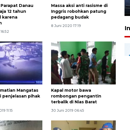
jantung anak
 Parapat Danau
Massa aksi anti rasisme di
23 Juli 2026 20:04
aja 12 tahun
Inggris robohkan patung
 karena
pedagang budak
m
8 Juni 2020 17:19
I
 16:52
ematian Mangatas
Kapal motor bawa
i penjelasan pihak
rombongan pengantin
terbalik di Nias Barat
19 11:15
30 Juni 2019 06:45