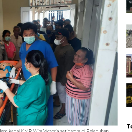
T
alam kapal KMP Wira Victoria setibanya di Pelabuhan