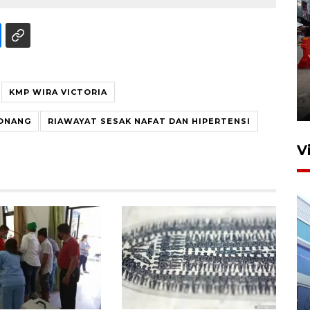
Pelaporan SPT Tahunan di
Sumut
KMP WIRA VICTORIA
27 April 2026 15:34
TONANG
RIAWAYAT SESAK NAFAT DAN HIPERTENSI
V
IDAI perkuat kompetensi
dokter tangani penyakit