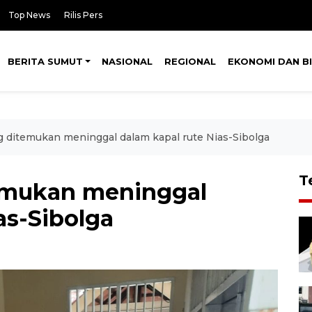
Top News
Rilis Pers
BERITA SUMUT
NASIONAL
REGIONAL
EKONOMI DAN BI
g ditemukan meninggal dalam kapal rute Nias-Sibolga
T
temukan meninggal
as-Sibolga