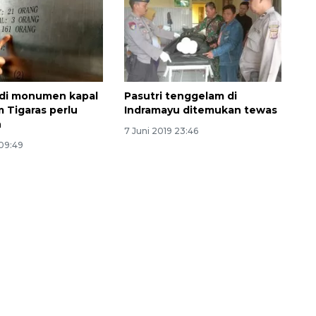
 di monumen kapal
Pasutri tenggelam di
 Tigaras perlu
Indramayu ditemukan tewas
n
7 Juni 2019 23:46
 09:49
Memberantas kejahatan
jalanan Jakarta
2026-08-05 18:00:00