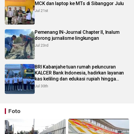
MCK dan laptop ke MTs di Sibanggor Julu
Jul 21st
Pemenang IN-Journal Chapter II, Inalum
dorong jurnalisme lingkungan
Jul 23rd
BRI Kabanjahe tuan rumah peluncuran
KALCER Bank Indonesia, hadirkan layanan
kas keliling dan edukasi rupiah hingga
pelosok Karo
Jul 30th
Foto