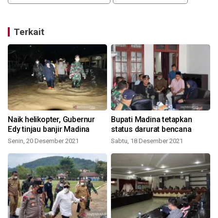
Terkait
g
Naik helikopter, Gubernur
Bupati Madina tetapkan
Edy tinjau banjir Madina
status darurat bencana
Senin, 20 Desember 2021
Sabtu, 18 Desember 2021
S