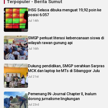
Terpopuler - Berita Sumut
IHSG Selasa dibuka menguat 19,92 poin ke
posisi 6.057
Jul 14th
SMGP perkuat literasi kebencanaan siswa di
wilayah rawan gunung api
Jul 16th
Dukung pendidikan, SMGP serahkan Sarpras
MCK dan laptop ke MTs di Sibanggor Julu
Jul 21st
Pemenang IN-Journal Chapter II, Inalum
dorong jurnalisme lingkungan
Jul 23rd