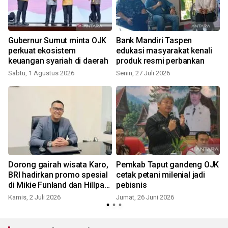
Gubernur Sumut minta OJK
Bank Mandiri Taspen
perkuat ekosistem
edukasi masyarakat kenali
keuangan syariah di daerah
produk resmi perbankan
Sabtu, 1 Agustus 2026
Senin, 27 Juli 2026
J
Dorong gairah wisata Karo,
Pemkab Taput gandeng OJK
BRI hadirkan promo spesial
cetak petani milenial jadi
l
di Mikie Funland dan Hillpark
pebisnis
Sibolangit
Kamis, 2 Juli 2026
Jumat, 26 Juni 2026
R