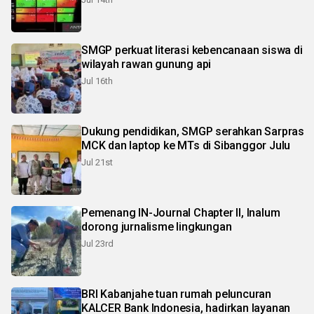
SMGP perkuat literasi kebencanaan siswa di
wilayah rawan gunung api
Jul 16th
Dukung pendidikan, SMGP serahkan Sarpras
MCK dan laptop ke MTs di Sibanggor Julu
Jul 21st
Pemenang IN-Journal Chapter II, Inalum
dorong jurnalisme lingkungan
Jul 23rd
BRI Kabanjahe tuan rumah peluncuran
KALCER Bank Indonesia, hadirkan layanan