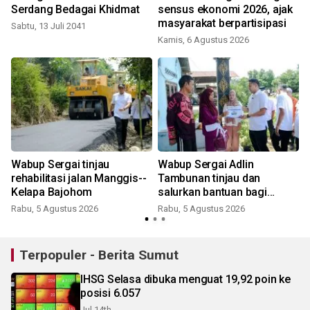
a
Serdang Bedagai Khidmat
sensus ekonomi 2026, ajak
masyarakat berpartisipasi
Sabtu, 13 Juli 2041
Kamis, 6 Agustus 2026
Wabup Sergai tinjau
Wabup Sergai Adlin
rehabilitasi jalan Manggis--
Tambunan tinjau dan
Kelapa Bajohom
salurkan bantuan bagi
korban angin puting beliung
Rabu, 5 Agustus 2026
Rabu, 5 Agustus 2026
di desa Blok 10
Terpopuler - Berita Sumut
IHSG Selasa dibuka menguat 19,92 poin ke
posisi 6.057
Jul 14th