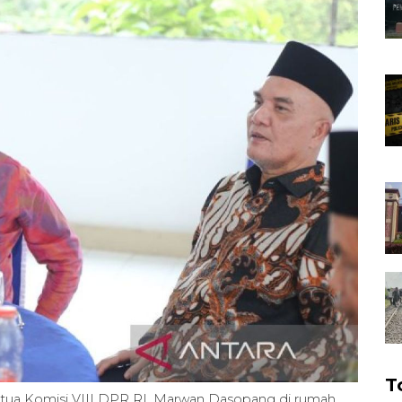
T
etua Komisi VIII DPR RI, Marwan Dasopang di rumah