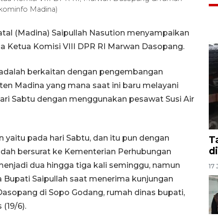
skominfo Madina)
atal (Madina) Saipullah Nasution menyampaikan
ada Ketua Komisi VIII DPR RI Marwan Dasopang.
n adalah berkaitan dengan pengembangan
ten Madina yang mana saat ini baru melayani
i hari Sabtu dengan menggunakan pesawat Susi Air
n yaitu pada hari Sabtu, dan itu pun dengan
T
d
sudah bersurat ke Kementerian Perhubungan
njadi dua hingga tiga kali seminggu, namun
17 
ata Bupati Saipullah saat menerima kunjungan
 Dasopang di Sopo Godang, rumah dinas bupati,
(19/6).