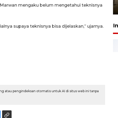
Berhaji
t, Marwan mengaku belum mengetahui teknisnya
27 Juli 2026 20:00
I
alnya supaya teknisnya bisa dijelaskan,” ujarnya.
g atau pengindeksan otomatis untuk AI di situs web ini tanpa