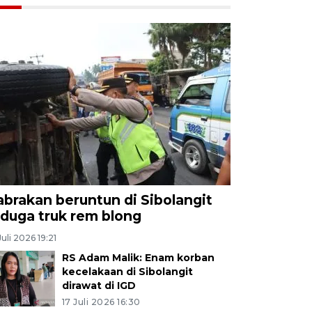
abrakan beruntun di Sibolangit
iduga truk rem blong
Juli 2026 19:21
RS Adam Malik: Enam korban
kecelakaan di Sibolangit
dirawat di IGD
17 Juli 2026 16:30