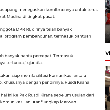
 Dasopang menegaskan komitmennya untuk terus
t Madina di tingkat pusat.
Pelaporan SPT Tahunan di
ggota DPR RI, dirinya telah banyak
Sumut
gai program pembangunan, termasuk bantuan
27 April 2026 15:34
V
dah banyak bantu percepat. Termasuk
 tertunda,” ujar dia.
kan siap memfasilitasi komunikasi antara
, khususnya dengan pendirinya, Rusdi Kirana.
l ini ke Pak Rusdi Kirana sebelum usulan dari
Kodam I Bukit Barisan
komunikasi lanjutan," ungkap Marwan.
luncurkan program Kodam