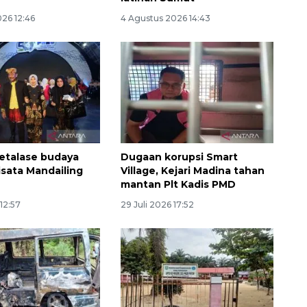
26 12:46
4 Agustus 2026 14:43
 etalase budaya
Dugaan korupsi Smart
isata Mandailing
Village, Kejari Madina tahan
mantan Plt Kadis PMD
 12:57
29 Juli 2026 17:52