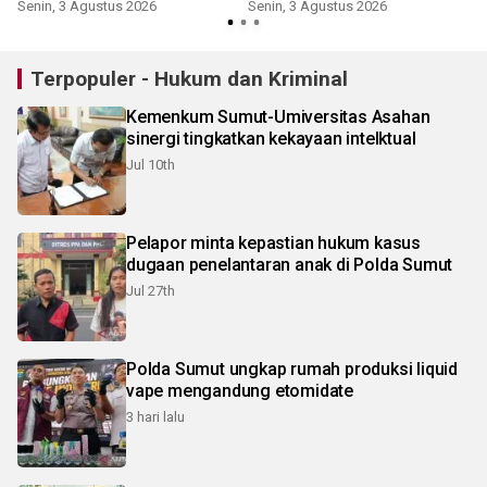
kepaniteraan PT Medan
Senin, 3 Agustus 2026
Senin, 3 Agustus 2026
K
Terpopuler - Hukum dan Kriminal
Kemenkum Sumut-Umiversitas Asahan
sinergi tingkatkan kekayaan intelktual
Jul 10th
Pelapor minta kepastian hukum kasus
dugaan penelantaran anak di Polda Sumut
Jul 27th
Polda Sumut ungkap rumah produksi liquid
vape mengandung etomidate
3 hari lalu