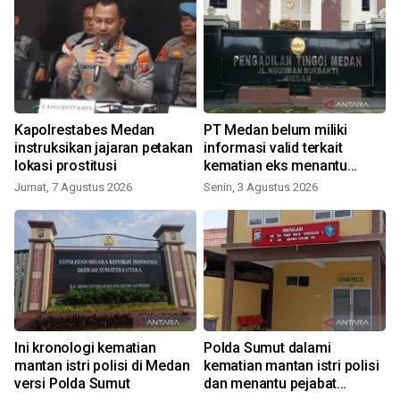
p
Kapolrestabes Medan
PT Medan belum miliki
instruksikan jajaran petakan
informasi valid terkait
lokasi prostitusi
kematian eks menantu
mantan pejabat
Jumat, 7 Agustus 2026
Senin, 3 Agustus 2026
kepaniteraan
Ini kronologi kematian
Polda Sumut dalami
4
mantan istri polisi di Medan
kematian mantan istri polisi
versi Polda Sumut
dan menantu pejabat