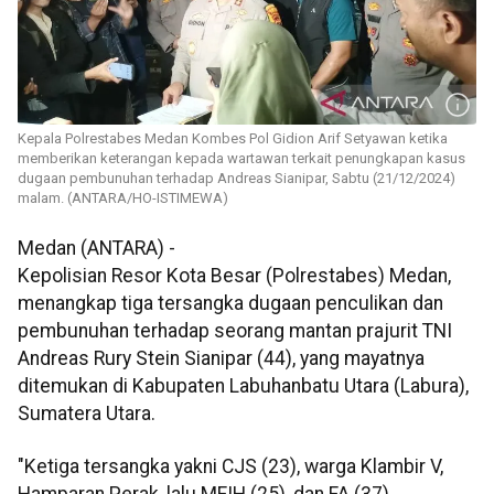
Kepala Polrestabes Medan Kombes Pol Gidion Arif Setyawan ketika
memberikan keterangan kepada wartawan terkait penungkapan kasus
dugaan pembunuhan terhadap Andreas Sianipar, Sabtu (21/12/2024)
malam. (ANTARA/HO-ISTIMEWA)
Medan (ANTARA) -
Kepolisian Resor Kota Besar (Polrestabes) Medan,
menangkap tiga tersangka dugaan penculikan dan
pembunuhan terhadap seorang mantan prajurit TNI
Andreas Rury Stein Sianipar (44), yang mayatnya
ditemukan di Kabupaten Labuhanbatu Utara (Labura),
Sumatera Utara.
"Ketiga tersangka yakni CJS (23), warga Klambir V,
Hamparan Perak, lalu MFIH (25), dan FA (37).