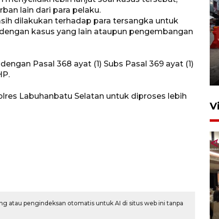
an lain dari para pelaku.
sih dilakukan terhadap para tersangka untuk
engan kasus yang lain ataupun pengembangan
Pelaporan SPT Tahunan di
Sumut
dengan Pasal 368 ayat (1) Subs Pasal 369 ayat (1)
27 April 2026 15:34
HP.
Polres Labuhanbatu Selatan untuk diproses lebih
V
Kodam I Bukit Barisan
g atau pengindeksan otomatis untuk AI di situs web ini tanpa
luncurkan program Kodam