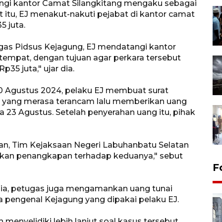
angi kantor Camat Silangkitang mengaku sebagai
 itu, EJ menakut-nakuti pejabat di kantor camat
 juta.
as Pidsus Kejagung, EJ mendatangi kantor
empat, dengan tujuan agar perkara tersebut
5 juta," ujar dia.
20 Agustus 2024, pelaku EJ membuat surat
ban yang merasa terancam lalu memberikan uang
 23 Agustus. Setelah penyerahan uang itu, pihak
an, Tim Kejaksaan Negeri Labuhanbatu Selatan
ukan penangkapan terhadap keduanya," sebut
F
dia, petugas juga mengamankan uang tunai
 pengenal Kejagung yang dipakai pelaku EJ.
enyelidiki lebih lanjut soal kasus tersebut,