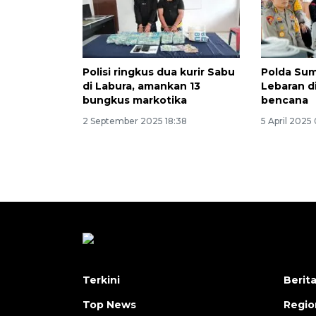
Polisi ringkus dua kurir Sabu
Polda Sum
di Labura, amankan 13
Lebaran d
bungkus markotika
bencana
2 September 2025 18:38
5 April 2025
Terkini
Berit
Top News
Regio