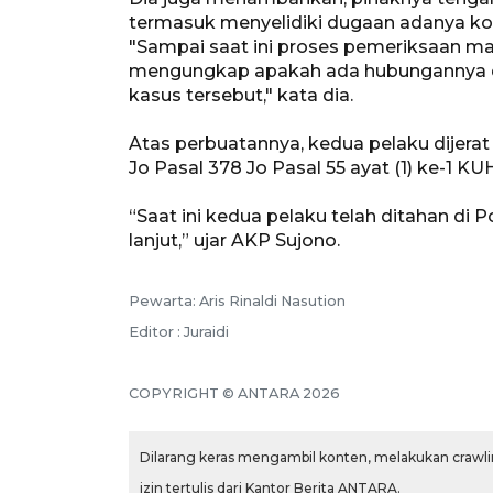
termasuk menyelidiki dugaan adanya korb
"Sampai saat ini proses pemeriksaan ma
mengungkap apakah ada hubungannya d
kasus tersebut," kata dia.
Atas perbuatannya, kedua pelaku dijerat 
Jo Pasal 378 Jo Pasal 55 ayat (1) ke-1 KU
“Saat ini kedua pelaku telah ditahan di 
lanjut,” ujar AKP Sujono.
Pewarta: Aris Rinaldi Nasution
Editor : Juraidi
COPYRIGHT © ANTARA 2026
Dilarang keras mengambil konten, melakukan crawlin
izin tertulis dari Kantor Berita ANTARA.