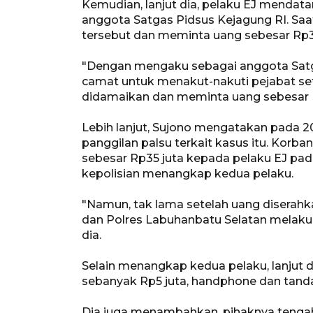
Kemudian, lanjut dia, pelaku EJ mendat
anggota Satgas Pidsus Kejagung RI. Saat
tersebut dan meminta uang sebesar Rp35
"Dengan mengaku sebagai anggota Satg
camat untuk menakut-nakuti pejabat set
didamaikan dan meminta uang sebesar Rp3
Lebih lanjut, Sujono mengatakan pada 
panggilan palsu terkait kasus itu. Kor
sebesar Rp35 juta kepada pelaku EJ pada
kepolisian menangkap kedua pelaku.
"Namun, tak lama setelah uang diserahk
dan Polres Labuhanbatu Selatan melak
dia.
Selain menangkap kedua pelaku, lanjut 
sebanyak Rp5 juta, handphone dan tanda
Dia juga menambahkan, pihaknya tengah m