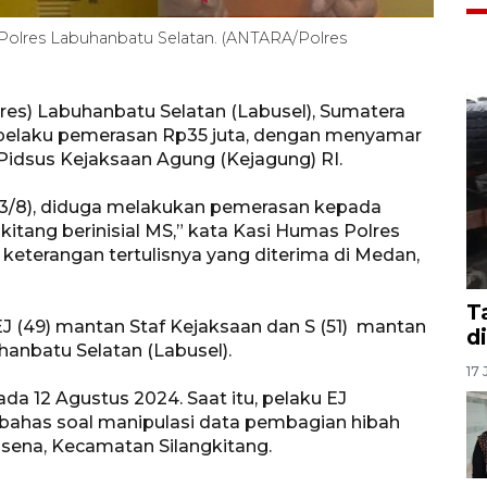
Polres Labuhanbatu Selatan. (ANTARA/Polres
res) Labuhanbatu Selatan (Labusel), Sumatera
pelaku pemerasan Rp35 juta, dengan menyamar
idsus Kejaksaan Agung (Kejagung) RI.
23/8), diduga melakukan pemerasan kepada
itang berinisial MS,” kata Kasi Humas Polres
eterangan tertulisnya yang diterima di Medan,
T
l EJ (49) mantan Staf Kejaksaan dan S (51) mantan
d
anbatu Selatan (Labusel).
17 
da 12 Agustus 2024. Saat itu, pelaku EJ
ahas soal manipulasi data pembagian hibah
sena, Kecamatan Silangkitang.