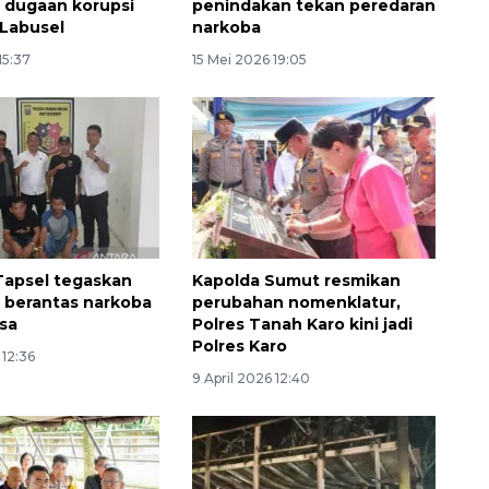
 dugaan korupsi
penindakan tekan peredaran
 Labusel
narkoba
15:37
15 Mei 2026 19:05
Tapsel tegaskan
Kapolda Sumut resmikan
Ekonomi triwulan II-2026
 berantas narkoba
perubahan nomenklatur,
tumbuh 5,29 persen
sa
Polres Tanah Karo kini jadi
2026-08-06 18:45:00
Polres Karo
 12:36
9 April 2026 12:40