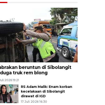
abrakan beruntun di Sibolangit
iduga truk rem blong
Juli 2026 19:21
RS Adam Malik: Enam korban
kecelakaan di Sibolangit
dirawat di IGD
17 Juli 2026 16:30