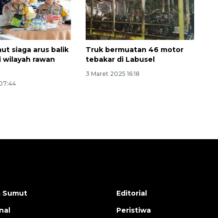
ut siaga arus balik
Truk bermuatan 46 motor
i wilayah rawan
tebakar di Labusel
3 Maret 2025 16:18
 07:44
a Sumut
Editorial
nal
Peristiwa