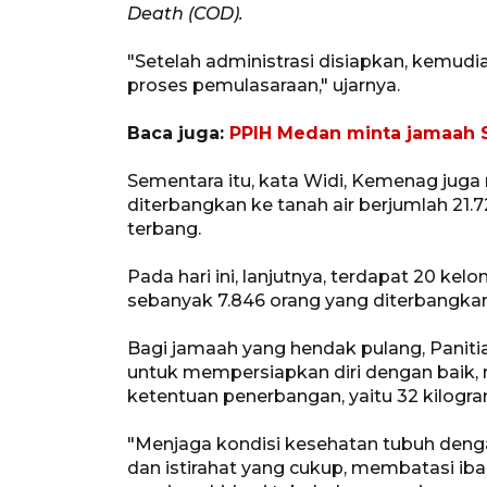
Death (COD).
"Setelah administrasi disiapkan, kemud
proses pemulasaraan," ujarnya.
Baca juga:
PPIH Medan minta jamaah S
Sementara itu, kata Widi, Kemenag juga
diterbangkan ke tanah air berjumlah 21
terbang.
Pada hari ini, lanjutnya, terdapat 20 ke
sebanyak 7.846 orang yang diterbangkan 
Bagi jamaah yang hendak pulang, Panit
untuk mempersiapkan diri dengan baik,
ketentuan penerbangan, yaitu 32 kilogra
"Menjaga kondisi kesehatan tubuh denga
dan istirahat yang cukup, membatasi ib