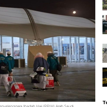
T
nyelenggara Ibadah Haji (PPIH) Arab Saudi