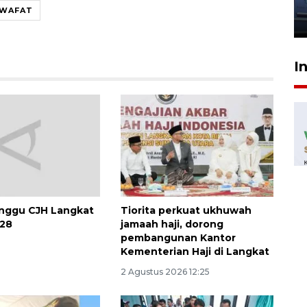
jantung anak
 WAFAT
23 Juli 2026 20:04
I
nggu CJH Langkat
Tiorita perkuat ukhuwah
028
jamaah haji, dorong
pembangunan Kantor
Kementerian Haji di Langkat
2 Agustus 2026 12:25