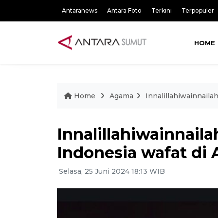
Antaranews
Antara Foto
Terkini
Terpopuler
HOME
Home
Agama
Innalillahiwainnailah
Innalillahiwainnailah
Indonesia wafat di 
Selasa, 25 Juni 2024 18:13 WIB