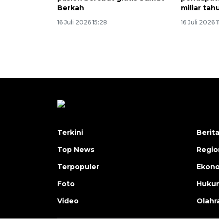
Berkah
miliar tah
16 Juli 2026 15:28
16 Juli 2026 1
Terkini
Berit
Top News
Regio
Terpopuler
Ekono
Foto
Hukum
Video
Olahr