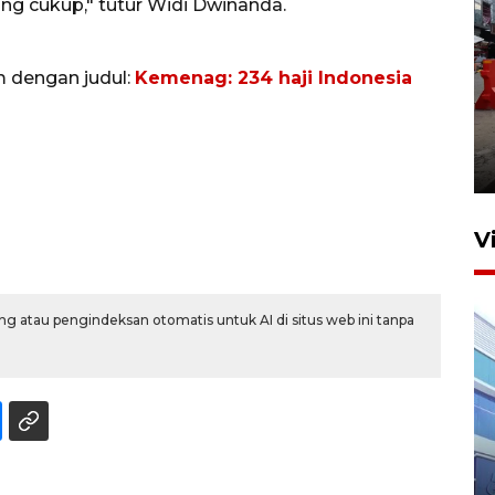
g cukup," tutur Widi Dwinanda.
m dengan judul:
Kemenag: 234 haji Indonesia
Pelaporan SPT Tahunan di
Sumut
27 April 2026 15:34
V
g atau pengindeksan otomatis untuk AI di situs web ini tanpa
IDAI perkuat kompetensi
dokter tangani penyakit