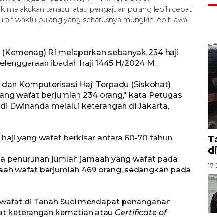
melakukan tanazul atau pengajuan pulang lebih cepat
uran waktu pulang yang seharusnya mungkin lebih awal.
 (Kemenag) RI melaporkan sebanyak 234 haji
elenggaraan ibadah haji 1445 H/2024 M.
 dan Komputerisasi Haji Terpadu (Siskohat)
yang wafat berjumlah 234 orang," kata Petugas
i Dwinanda melalui keterangan di Jakarta,
haji yang wafat berkisar antara 60-70 tahun.
T
d
ada penurunan jumlah jamaah yang wafat pada
17 
maah wafat berjumlah 469 orang, sedangkan pada
g wafat di Tanah Suci mendapat penanganan
rat keterangan kematian atau
Certificate of