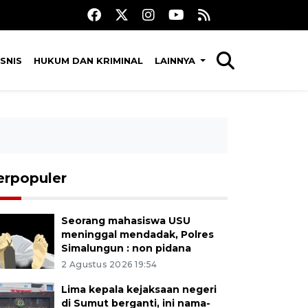
SNIS
HUKUM DAN KRIMINAL
LAINNYA
erpopuler
Seorang mahasiswa USU
meninggal mendadak, Polres
Simalungun : non pidana
2 Agustus 2026 19:54
Lima kepala kejaksaan negeri
di Sumut berganti, ini nama-