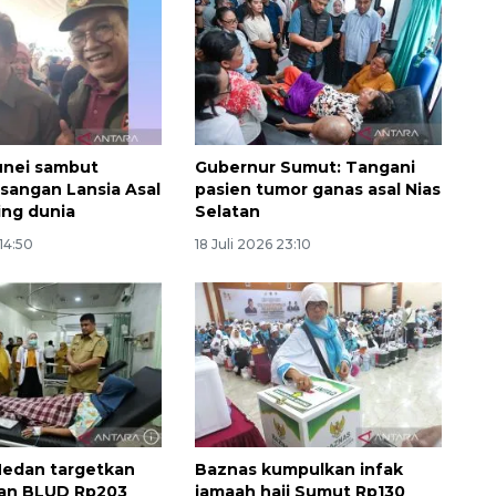
unei sambut
Gubernur Sumut: Tangani
sangan Lansia Asal
pasien tumor ganas asal Nias
ing dunia
Selatan
 14:50
18 Juli 2026 23:10
Waspadai penyakit saat
musim kemarau
2026-08-05 12:00:00
Medan targetkan
Baznas kumpulkan infak
an BLUD Rp203
jamaah haji Sumut Rp130