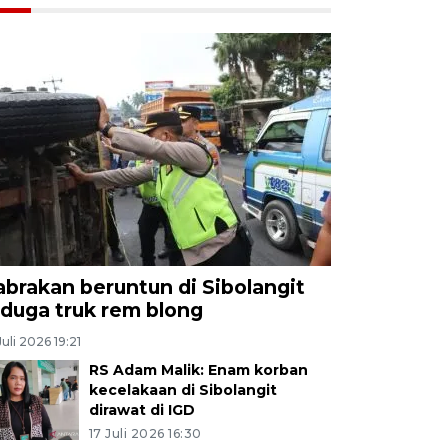
abrakan beruntun di Sibolangit
iduga truk rem blong
Juli 2026 19:21
RS Adam Malik: Enam korban
kecelakaan di Sibolangit
dirawat di IGD
17 Juli 2026 16:30