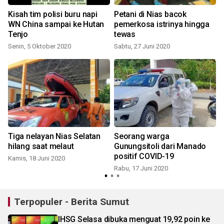
Kisah tim polisi buru napi
Petani di Nias bacok
WN China sampai ke Hutan
pemerkosa istrinya hingga
p
Tenjo
tewas
Senin, 5 Oktober 2020
Sabtu, 27 Juni 2020
S
Tiga nelayan Nias Selatan
Seorang warga
hilang saat melaut
Gunungsitoli dari Manado
s
positif COVID-19
Kamis, 18 Juni 2020
Rabu, 17 Juni 2020
K
Terpopuler - Berita Sumut
IHSG Selasa dibuka menguat 19,92 poin ke