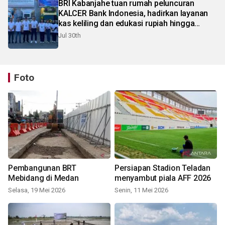
BRI Kabanjahe tuan rumah peluncuran
KALCER Bank Indonesia, hadirkan layanan
kas keliling dan edukasi rupiah hingga
pelosok Karo
Jul 30th
Foto
Pembangunan BRT
Persiapan Stadion Teladan
Mebidang di Medan
menyambut piala AFF 2026
Selasa, 19 Mei 2026
Senin, 11 Mei 2026