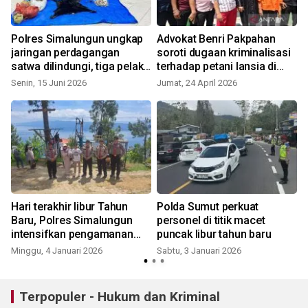
Polres Simalungun ungkap
Advokat Benri Pakpahan
jaringan perdagangan
soroti dugaan kriminalisasi
satwa dilindungi, tiga pelaku
terhadap petani lansia di
dibekuk
Samosir
Senin, 15 Juni 2026
Jumat, 24 April 2026
Hari terakhir libur Tahun
Polda Sumut perkuat
Baru, Polres Simalungun
personel di titik macet
"
intensifkan pengamanan
puncak libur tahun baru
wisata Danau Toba
Minggu, 4 Januari 2026
Sabtu, 3 Januari 2026
Terpopuler - Hukum dan Kriminal