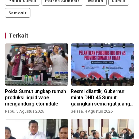
Polda Sumut
Polres Samosir
Medan
Sumut
Samosir
Terkait
Polda Sumut ungkap rumah
Resmi dilantik, Gubernur
produksi liquid vape
minta DHD 45 Sumut
mengandung etomidate
gaungkan semangat juang
pemuda
Rabu, 5 Agustus 2026
Selasa, 4 Agustus 2026