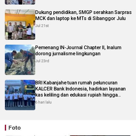
Dukung pendidikan, SMGP serahkan Sarpras
MCK dan laptop ke MTs di Sibanggor Julu
Jul 21st
Pemenang IN-Journal Chapter II, Inalum
dorong jurnalisme lingkungan
Jul 23rd
BRI Kabanjahe tuan rumah peluncuran
KALCER Bank Indonesia, hadirkan layanan
kas keliling dan edukasi rupiah hingga
pelosok Karo
6 hari lalu
Foto