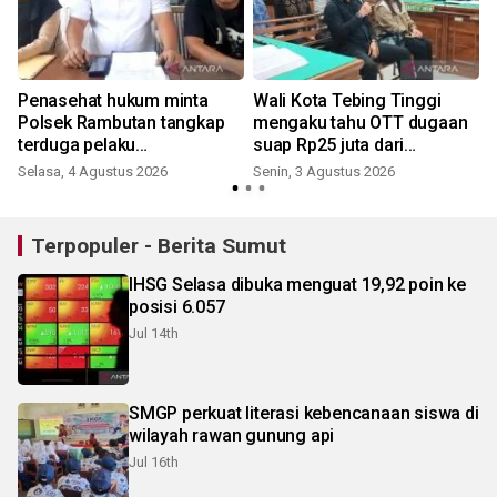
Penasehat hukum minta
Wali Kota Tebing Tinggi
n
Polsek Rambutan tangkap
mengaku tahu OTT dugaan
terduga pelaku
suap Rp25 juta dari
penganiayaan anak
pemberitaan
Selasa, 4 Agustus 2026
Senin, 3 Agustus 2026
Terpopuler - Berita Sumut
IHSG Selasa dibuka menguat 19,92 poin ke
posisi 6.057
Jul 14th
SMGP perkuat literasi kebencanaan siswa di
wilayah rawan gunung api
Jul 16th