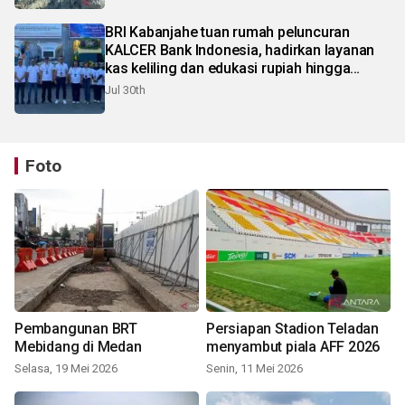
BRI Kabanjahe tuan rumah peluncuran
KALCER Bank Indonesia, hadirkan layanan
kas keliling dan edukasi rupiah hingga
pelosok Karo
Jul 30th
Foto
Pembangunan BRT
Persiapan Stadion Teladan
Mebidang di Medan
menyambut piala AFF 2026
Selasa, 19 Mei 2026
Senin, 11 Mei 2026