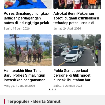
Polres Simalungun ungkap
Advokat Benri Pakpahan
jaringan perdagangan
soroti dugaan kriminalisasi
satwa dilindungi, tiga pelaku
terhadap petani lansia di
dibekuk
Samosir
Senin, 15 Juni 2026
Jumat, 24 April 2026
Hari terakhir libur Tahun
Polda Sumut perkuat
Baru, Polres Simalungun
personel di titik macet
a
intensifkan pengamanan
puncak libur tahun baru
wisata Danau Toba
Minggu, 4 Januari 2026
Sabtu, 3 Januari 2026
Terpopuler - Berita Sumut