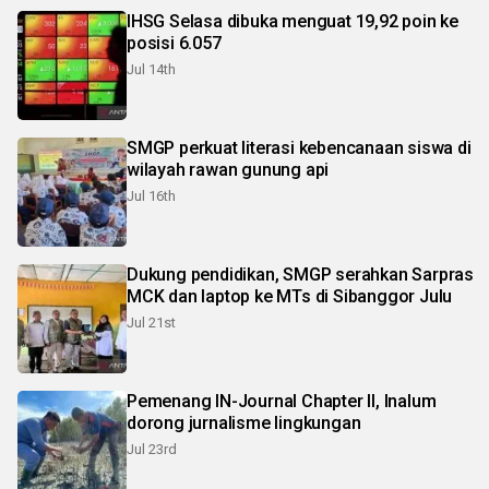
IHSG Selasa dibuka menguat 19,92 poin ke
posisi 6.057
Jul 14th
SMGP perkuat literasi kebencanaan siswa di
wilayah rawan gunung api
Jul 16th
Dukung pendidikan, SMGP serahkan Sarpras
MCK dan laptop ke MTs di Sibanggor Julu
Jul 21st
Pemenang IN-Journal Chapter II, Inalum
dorong jurnalisme lingkungan
Jul 23rd