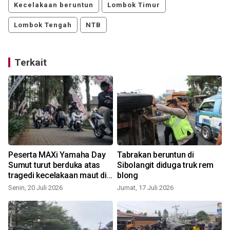
Kecelakaan beruntun
Lombok Timur
Lombok Tengah
NTB
Terkait
Peserta MAXi Yamaha Day
Tabrakan beruntun di
Sumut turut berduka atas
Sibolangit diduga truk rem
tragedi kecelakaan maut di
blong
Sibolangit
Senin, 20 Juli 2026
Jumat, 17 Juli 2026
J