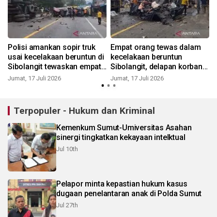
Polisi amankan sopir truk
Empat orang tewas dalam
n
usai kecelakaan beruntun di
kecelakaan beruntun
Sibolangit tewaskan empat
Sibolangit, delapan korban
orang
luka-luka
Jumat, 17 Juli 2026
Jumat, 17 Juli 2026
R
Terpopuler - Hukum dan Kriminal
Kemenkum Sumut-Umiversitas Asahan
sinergi tingkatkan kekayaan intelktual
Jul 10th
Pelapor minta kepastian hukum kasus
dugaan penelantaran anak di Polda Sumut
Jul 27th