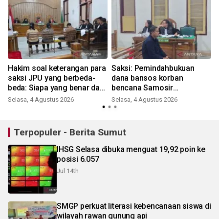
Hakim soal keterangan para
Saksi: Pemindahbukuan
saksi JPU yang berbeda-
dana bansos korban
beda: Siapa yang benar dari
bencana Samosir
yang tidak benar ini?
berdasarkan kesepakatan
Selasa, 4 Agustus 2026
Selasa, 4 Agustus 2026
J
rapat
Terpopuler - Berita Sumut
IHSG Selasa dibuka menguat 19,92 poin ke
posisi 6.057
Jul 14th
SMGP perkuat literasi kebencanaan siswa di
wilayah rawan gunung api