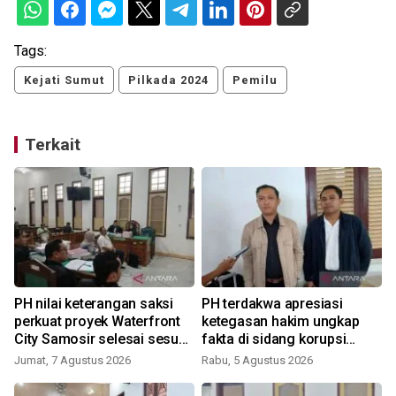
Tags:
Kejati Sumut
Pilkada 2024
Pemilu
Terkait
PH nilai keterangan saksi
PH terdakwa apresiasi
perkuat proyek Waterfront
ketegasan hakim ungkap
City Samosir selesai sesuai
fakta di sidang korupsi
adendum
Waterfront City Samosir
Jumat, 7 Agustus 2026
Rabu, 5 Agustus 2026