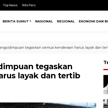
Top News
Rilis Pers
BERITA SUMUT
NASIONAL
REGIONAL
EKONOMI DAN BI
angsidimpuan tegaskan semua kenderaan harus layak dan tert
T
idimpuan tegaskan
rus layak dan tertib