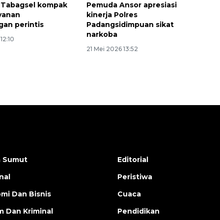
 Tabagsel kompak
Pemuda Ansor apresiasi
yanan
kinerja Polres
an perintis
Padangsidimpuan sikat
narkoba
12:10
21 Mei 2026 13:52
a Sumut
Editorial
nal
Peristiwa
mi Dan Bisnis
Cuaca
 Dan Kriminal
Pendidikan