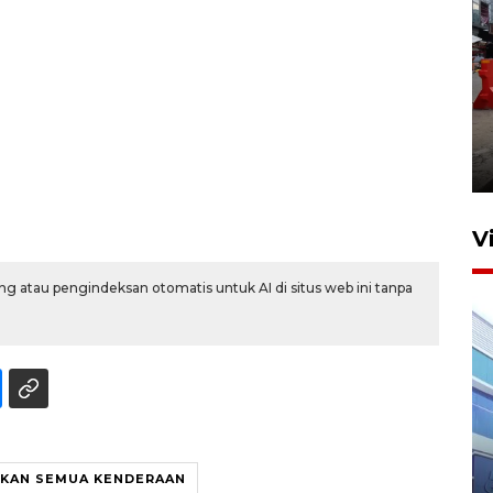
Pelaporan SPT Tahunan di
Sumut
27 April 2026 15:34
V
g atau pengindeksan otomatis untuk AI di situs web ini tanpa
IDAI perkuat kompetensi
dokter tangani penyakit
KAN SEMUA KENDERAAN