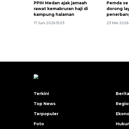
PPIH Medan ajak jamaah
Pemda se
rawat kemabruran haji di
dorong la
kampung halaman
penerbang
17 Juni 2026 15:53
23 Mei 2026 
Terkini
Berit
Top News
Regio
Terpopuler
Ekono
Foto
Hukum