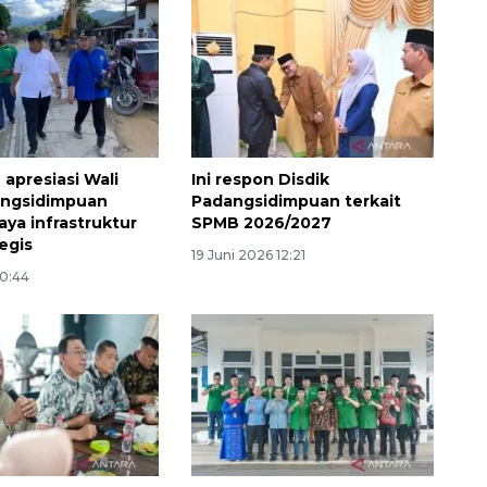
 apresiasi Wali
Ini respon Disdik
angsidimpuan
Padangsidimpuan terkait
aya infrastruktur
SPMB 2026/2027
tegis
19 Juni 2026 12:21
20:44
Ekspedisi Rupiah Berdaulat
2026 sambangi Papua
2026-08-06 13:15:00