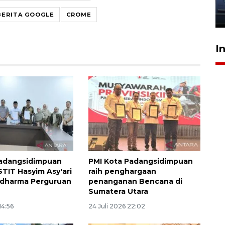
jantung anak
23 Juli 2026 20:04
BERITA GOOGLE
CROME
I
adangsidimpuan
PMI Kota Padangsidimpuan
TIT Hasyim Asy'ari
raih penghargaan
ridharma Perguruan
penanganan Bencana di
Sumatera Utara
14:56
24 Juli 2026 22:02