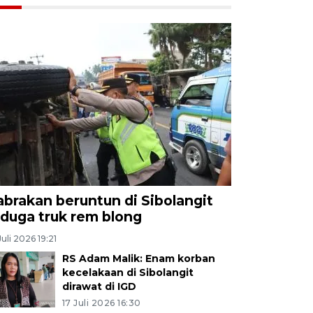
abrakan beruntun di Sibolangit
iduga truk rem blong
Juli 2026 19:21
RS Adam Malik: Enam korban
kecelakaan di Sibolangit
dirawat di IGD
17 Juli 2026 16:30