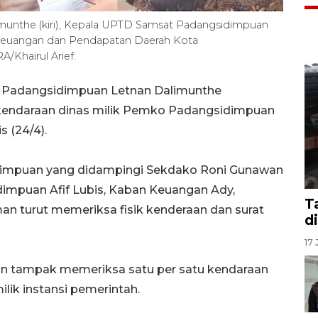
munthe (kiri), Kepala UPTD Samsat Padangsidimpuan
n Keuangan dan Pendapatan Daerah Kota
/Khairul Arief.
 Padangsidimpuan Letnan Dalimunthe
kendaraan dinas milik Pemko Padangsidimpuan
s (24/4).
idimpuan yang didampingi Sekdako Roni Gunawan
mpuan Afif Lubis, Kaban Keuangan Ady,
T
n turut memeriksa fisik kenderaan dan surat
d
17 
nan tampak memeriksa satu per satu kendaraan
lik instansi pemerintah.