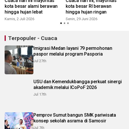
Cuaca hari ini mayoritas
Cuaca hari ini, mayoritas
kota besar alami berawan
kota besar RI berawan
hingga hujan lebat
hingga hujan ringan
Kamis, 2 Juli 2026
Senin, 29 Juni 2026
K
Terpopuler - Cuaca
Imigrasi Medan layani 79 permohonan
paspor melalui program Pasporia
Jul 27th
USU dan Kemendukbangga perkuat sinergi
akademik melalui ICoPoF 2026
Jul 17th
Pemprov Sumut bangun SMK pariwisata
konsep sekolah asrama di Samosir
Jul 7th