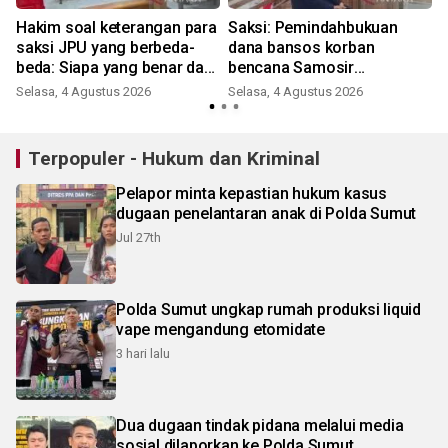
Hakim soal keterangan para
Saksi: Pemindahbukuan
saksi JPU yang berbeda-
dana bansos korban
beda: Siapa yang benar dari
bencana Samosir
yang tidak benar ini?
berdasarkan kesepakatan
Selasa, 4 Agustus 2026
Selasa, 4 Agustus 2026
J
rapat
Terpopuler - Hukum dan Kriminal
Pelapor minta kepastian hukum kasus
dugaan penelantaran anak di Polda Sumut
Jul 27th
Polda Sumut ungkap rumah produksi liquid
vape mengandung etomidate
3 hari lalu
Dua dugaan tindak pidana melalui media
sosial dilaporkan ke Polda Sumut