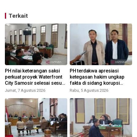
Terkait
PH nilai keterangan saksi
PH terdakwa apresiasi
perkuat proyek Waterfront
ketegasan hakim ungkap
City Samosir selesai sesuai
fakta di sidang korupsi
adendum
Waterfront City Samosir
Jumat, 7 Agustus 2026
Rabu, 5 Agustus 2026