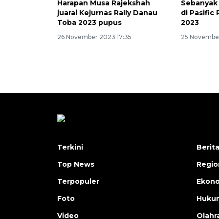
Harapan Musa Rajekshah
Sebanyak 
juarai Kejurnas Rally Danau
di Pasific
Toba 2023 pupus
2023
26 November 2023 17:35
25 Novembe
Terkini
Berit
Top News
Regio
Terpopuler
Ekono
Foto
Hukum
Video
Olahr