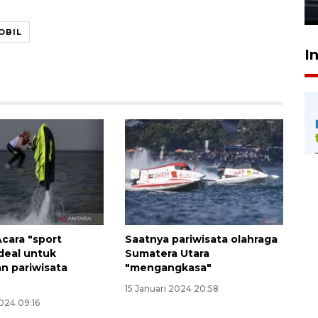
23 Juli 2026 20:04
OBIL
I
cara "sport
Saatnya pariwisata olahraga
ideal untuk
Sumatera Utara
n pariwisata
"mengangkasa"
15 Januari 2024 20:58
024 09:16