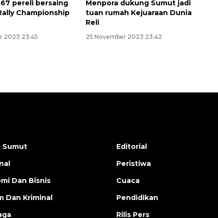
67 pereli bersaing
Menpora dukung Sumut jadi
 Rally Championship
tuan rumah Kejuaraan Dunia
Reli
r 2023 23:45
25 November 2023 23:42
a Sumut
Editorial
nal
Peristiwa
mi Dan Bisnis
Cuaca
 Dan Kriminal
Pendidikan
aga
Rilis Pers