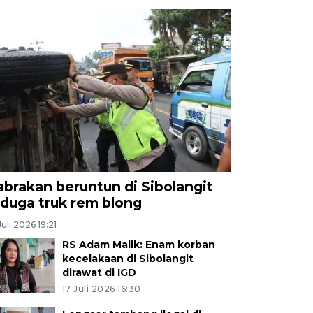
abrakan beruntun di Sibolangit
iduga truk rem blong
Juli 2026 19:21
RS Adam Malik: Enam korban
kecelakaan di Sibolangit
dirawat di IGD
17 Juli 2026 16:30