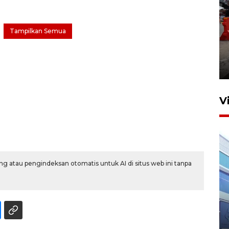
Tampilkan Semua
Pelaporan SPT Tahunan di
Sumut
27 April 2026 15:34
V
g atau pengindeksan otomatis untuk AI di situs web ini tanpa
IDAI perkuat kompetensi
dokter tangani penyakit
jantung anak