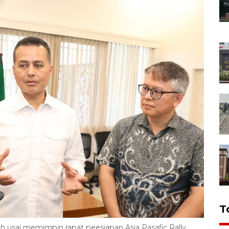
T
 usai memimpin rapat peesiapan Asia Pasafic Rally