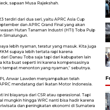
r Ijeck, sapaan Musa Rajekshah.
terdiri dari dua seri, yaitu APRC Asia Cup
eptember dan APRC Grand Final yang akan
wasan Hutan Tanaman Industri (HTI) Toba Pulp
en Simalungun.
aya lebih nyaman, teratur yang masuk. Kita juga
M supaya lebih tertata rapi karena
ari Danau Toba saja tapi dari kabupaten lain
a kita buat seperti ini karena kompensasinya
kin tempat menonton yang nyaman,” sebutnya.
F
TPL Anwar Lawden menyampaikan telah
 APRC mendatang dari Ikatan Motor Indonesia.
i ini biayanya dari CSR atau operasional. Tapi
l mungkin hingga WRC nanti bisa hadir karena
riwisata dan peningkatan ekonomi di Sumatera