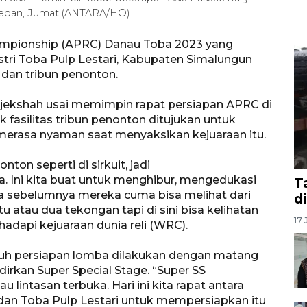
Medan, Jumat (ANTARA/HO)
hampionship (APRC) Danau Toba 2023 yang
tri Toba Pulp Lestari, Kabupaten Simalungun
 dan tribun penonton.
jekshah usai memimpin rapat persiapan APRC di
fasilitas tribun penonton ditujukan untuk
asa nyaman saat menyaksikan kejuaraan itu.
on seperti di sirkuit, jadi
ua. Ini kita buat untuk menghibur, mengedukasi
T
ika sebelumnya mereka cuma bisa melihat dari
d
atau dua tekongan tapi di sini bisa kelihatan
17 
adapi kejuaraan dunia reli (WRC).
luruh persiapan lomba dilakukan dengan matang
dirkan Super Special Stage. “Super SS
tau lintasan terbuka. Hari ini kita rapat antara
dan Toba Pulp Lestari untuk mempersiapkan itu