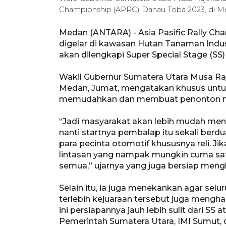
Championship (APRC) Danau Toba 2023, di 
Medan (ANTARA) - Asia Pasific Rally C
digelar di kawasan Hutan Tanaman Indus
akan dilengkapi Super Special Stage (SS)
Wakil Gubernur Sumatera Utara Musa Ra
Medan, Jumat, mengatakan khusus untuk 
memudahkan dan membuat penonton mer
“Jadi masyarakat akan lebih mudah menont
nanti startnya pembalap itu sekali berd
para pecinta otomotif khususnya reli. J
lintasan yang nampak mungkin cuma satu 
semua,” ujarnya yang juga bersiap mengh
Selain itu, ia juga menekankan agar se
terlebih kejuaraan tersebut juga mengha
ini persiapannya jauh lebih sulit dari SS a
Pemerintah Sumatera Utara, IMI Sumut, 