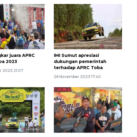
gkar juara APRC
IMI Sumut apresiasi
ba 2023
dukungan pemerintah
terhadap APRC Toba
 2023 21:07
Memberantas kejahatan
26 November 2023 17:40
jalanan Jakarta
2026-08-05 18:00:00