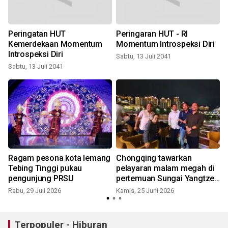
Peringatan HUT
Peringaran HUT - RI
Kemerdekaan Momentum
Momentum Introspeksi Diri
Introspeksi Diri
Sabtu, 13 Juli 2041
Sabtu, 13 Juli 2041
Ragam pesona kota lemang
Chongqing tawarkan
Tebing Tinggi pukau
pelayaran malam megah di
a
pengunjung PRSU
pertemuan Sungai Yangtze-
Jialing
Rabu, 29 Juli 2026
Kamis, 25 Juni 2026
Terpopuler - Hiburan