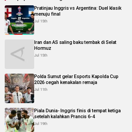
Pratinjau Inggris vs Argentina: Duel klasik
menuju final
Jul 15th
Iran dan AS saling baku tembak di Selat
Hormuz
Jul 15th
Polda Sumut gelar Esports Kapolda Cup
2026 cegah kenakalan remaja
Jul 11th
Piala Dunia- Inggris finis di tempat ketiga
setelah kalahkan Prancis 6-4
Jul 19th