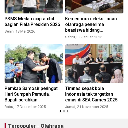
PSMS Medan siap ambil
Kemenpora seleksi insan
bagian Piala Presiden 2026
olahraga penerima
beasiswa bidang
Senin, 18 Mei 2026
keolahragaan
Sabtu, 31 Januari 2026
Pemkab Samosir peringati
Timnas sepak bola
Hari Sumpah Pemuda,
Indonesia tak targetkan
Bupati serahkan
emas di SEA Games 2025
penghargaan kepada atlet
Rabu, 17 Desember 2025
Jumat, 21 November 2025
berprestasi
Terpopuler - Olahraga