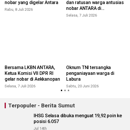
nobar yang digelar Antara
dan ratusan warga antusias
nobar ANTARA di
Rabu, 8 Juli 2026
Aekkanopan
Selasa, 7 Juli 2026
R
Bersama LKBN ANTARA,
Oknum TNI tersangka
Ketua Komisi VII DPR RI
penganiayaan warga di
gelar nobar di Aekkanopan
Labura
Selasa, 7 Juli 2026
Sabtu, 20 Juni 2026
K
Terpopuler - Berita Sumut
IHSG Selasa dibuka menguat 19,92 poin ke
posisi 6.057
Jul 14th