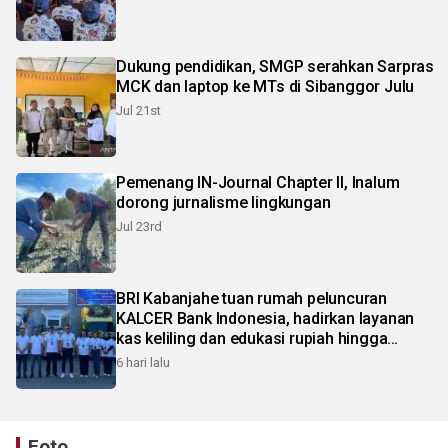
Dukung pendidikan, SMGP serahkan Sarpras
MCK dan laptop ke MTs di Sibanggor Julu
Jul 21st
Pemenang IN-Journal Chapter II, Inalum
dorong jurnalisme lingkungan
Jul 23rd
BRI Kabanjahe tuan rumah peluncuran
KALCER Bank Indonesia, hadirkan layanan
kas keliling dan edukasi rupiah hingga
pelosok Karo
6 hari lalu
Foto