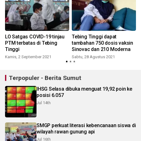
LO Satgas COVID-19 tinjau
Tebing Tinggi dapat
3
PTM terbatas di Tebing
tambahan 750 dosis vaksin
Tinggi
Sinovac dan 210 Moderna
Kamis, 2 September 2021
Sabtu, 28 Agustus 2021
Terpopuler - Berita Sumut
IHSG Selasa dibuka menguat 19,92 poin ke
posisi 6.057
Jul 14th
SMGP perkuat literasi kebencanaan siswa di
wilayah rawan gunung api
Jul 16th