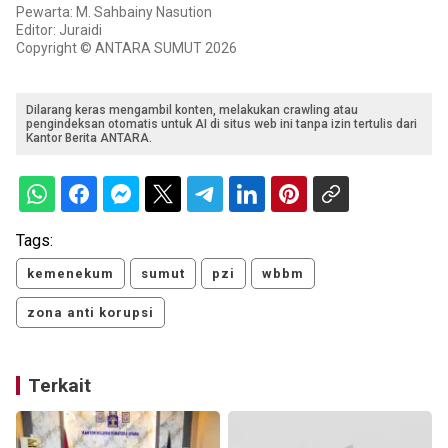
Pewarta: M. Sahbainy Nasution
Editor: Juraidi
Copyright © ANTARA SUMUT 2026
Dilarang keras mengambil konten, melakukan crawling atau
pengindeksan otomatis untuk AI di situs web ini tanpa izin tertulis dari
Kantor Berita ANTARA.
Tags:
kemenekum
sumut
pzi
wbbm
zona anti korupsi
Terkait