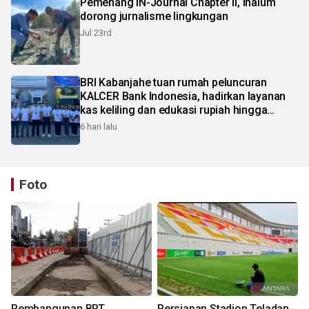
Pemenang IN-Journal Chapter II, Inalum
dorong jurnalisme lingkungan
Jul 23rd
BRI Kabanjahe tuan rumah peluncuran
KALCER Bank Indonesia, hadirkan layanan
kas keliling dan edukasi rupiah hingga
pelosok Karo
6 hari lalu
Foto
Pembangunan BRT
Persiapan Stadion Teladan