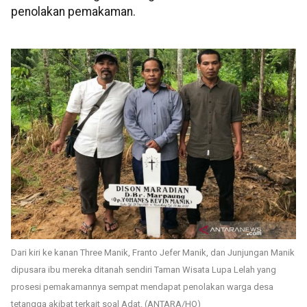
penolakan pemakaman.
Dari kiri ke kanan Three Manik, Franto Jefer Manik, dan Junjungan Manik
dipusara ibu mereka ditanah sendiri Taman Wisata Lupa Lelah yang
prosesi pemakamannya sempat mendapat penolakan warga desa
tetangga akibat terkait soal Adat. (ANTARA/HO)