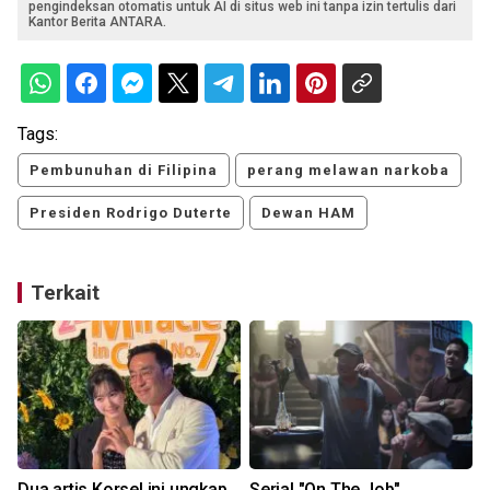
pengindeksan otomatis untuk AI di situs web ini tanpa izin tertulis dari
Kantor Berita ANTARA.
Tags:
Pembunuhan di Filipina
perang melawan narkoba
Presiden Rodrigo Duterte
Dewan HAM
Terkait
n
Dua artis Korsel ini ungkap
Serial "On The Job"