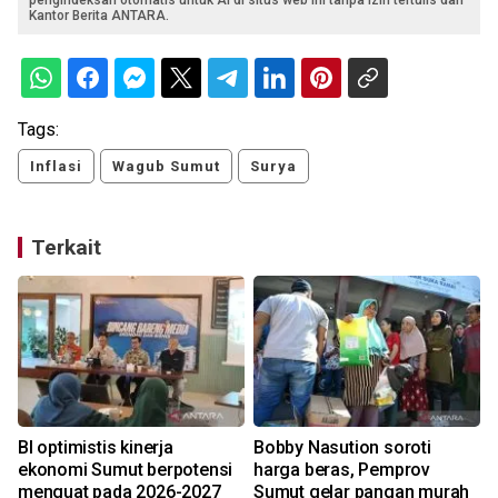
pengindeksan otomatis untuk AI di situs web ini tanpa izin tertulis dari
Kantor Berita ANTARA.
Tags:
Inflasi
Wagub Sumut
Surya
Terkait
BI optimistis kinerja
Bobby Nasution soroti
ekonomi Sumut berpotensi
harga beras, Pemprov
menguat pada 2026-2027
Sumut gelar pangan murah