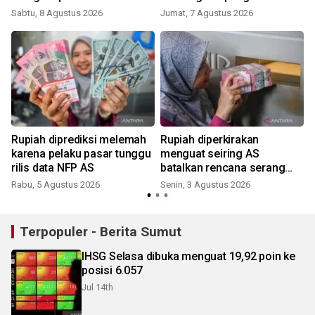
Sabtu, 8 Agustus 2026
Jumat, 7 Agustus 2026
S
Rupiah diprediksi melemah
Rupiah diperkirakan
n
karena pelaku pasar tunggu
menguat seiring AS
rilis data NFP AS
batalkan rencana serang
Iran
Rabu, 5 Agustus 2026
Senin, 3 Agustus 2026
K
Terpopuler - Berita Sumut
IHSG Selasa dibuka menguat 19,92 poin ke
posisi 6.057
Jul 14th