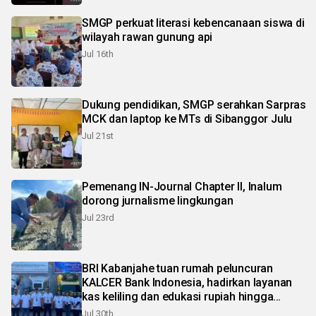
SMGP perkuat literasi kebencanaan siswa di
wilayah rawan gunung api
Jul 16th
Dukung pendidikan, SMGP serahkan Sarpras
MCK dan laptop ke MTs di Sibanggor Julu
Jul 21st
Pemenang IN-Journal Chapter II, Inalum
dorong jurnalisme lingkungan
Jul 23rd
BRI Kabanjahe tuan rumah peluncuran
KALCER Bank Indonesia, hadirkan layanan
kas keliling dan edukasi rupiah hingga
pelosok Karo
Jul 30th