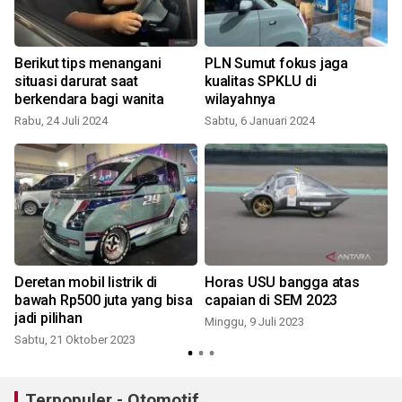
Berikut tips menangani
PLN Sumut fokus jaga
situasi darurat saat
kualitas SPKLU di
berkendara bagi wanita
wilayahnya
l
Rabu, 24 Juli 2024
Sabtu, 6 Januari 2024
J
Deretan mobil listrik di
Horas USU bangga atas
bawah Rp500 juta yang bisa
capaian di SEM 2023
jadi pilihan
Minggu, 9 Juli 2023
Sabtu, 21 Oktober 2023
Terpopuler - Otomotif