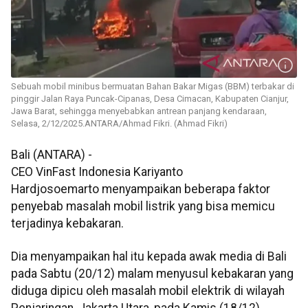
Sebuah mobil minibus bermuatan Bahan Bakar Migas (BBM) terbakar di
pinggir Jalan Raya Puncak-Cipanas, Desa Cimacan, Kabupaten Cianjur,
Jawa Barat, sehingga menyebabkan antrean panjang kendaraan,
Selasa, 2/12/2025.ANTARA/Ahmad Fikri. (Ahmad Fikri)
Bali (ANTARA) -
CEO VinFast Indonesia Kariyanto
Hardjosoemarto menyampaikan beberapa faktor
penyebab masalah mobil listrik yang bisa memicu
terjadinya kebakaran.
Dia menyampaikan hal itu kepada awak media di Bali
pada Sabtu (20/12) malam menyusul kebakaran yang
diduga dipicu oleh masalah mobil elektrik di wilayah
Penjaringan, Jakarta Utara, pada Kamis (18/12)