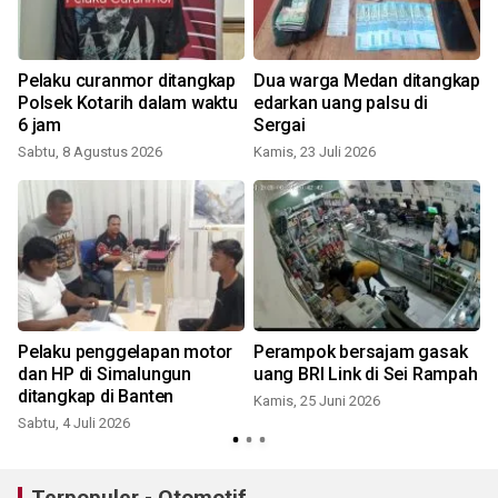
Pelaku curanmor ditangkap
Dua warga Medan ditangkap
Polsek Kotarih dalam waktu
edarkan uang palsu di
6 jam
Sergai
Sabtu, 8 Agustus 2026
Kamis, 23 Juli 2026
R
Pelaku penggelapan motor
Perampok bersajam gasak
dan HP di Simalungun
uang BRI Link di Sei Rampah
ditangkap di Banten
Kamis, 25 Juni 2026
Sabtu, 4 Juli 2026
S
Terpopuler - Otomotif