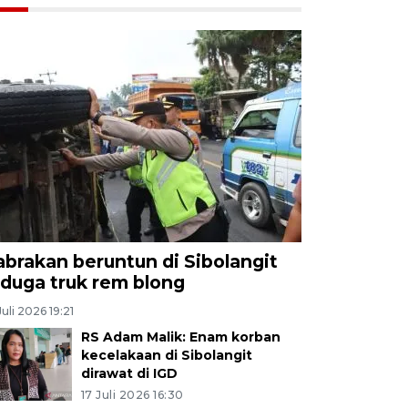
abrakan beruntun di Sibolangit
iduga truk rem blong
Juli 2026 19:21
RS Adam Malik: Enam korban
kecelakaan di Sibolangit
dirawat di IGD
17 Juli 2026 16:30