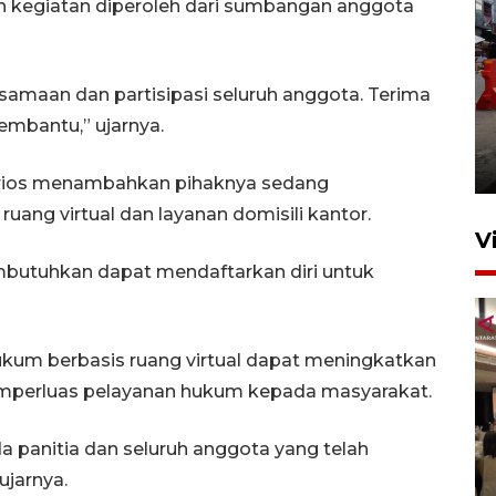
 kegiatan diperoleh dari sumbangan anggota
rsamaan dan partisipasi seluruh anggota. Terima
Pelaporan SPT Tahunan di
mbantu,” ujarnya.
Sumut
27 April 2026 15:34
n Arios menambahkan pihaknya sedang
ang virtual dan layanan domisili kantor.
V
butuhkan dapat mendaftarkan diri untuk
hukum berbasis ruang virtual dapat meningkatkan
emperluas pelayanan hukum kepada masyarakat.
Kodam I Bukit Barisan
 panitia dan seluruh anggota yang telah
luncurkan program Kodam
ujarnya.