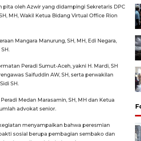
pita oleh Azwir yang didampingi Sekretaris DPC
, MH, Wakil Ketua Bidang Virtual Office Rion
teraan Mangara Manurung, SH, MH, Edi Negara,
 SH.
ormatan Peradi Sumut-Aceh, yakni H. Mardi, SH
 Pengawas Saifuddin AW, SH, serta perwakilan
idi SH.
ah Peradi Medan Marasamin, SH, MH dan Ketua
F
umlah advokat senior.
kegiatan menyampaikan bahwa peresmian
n bakti sosial berupa pembagian sembako dan