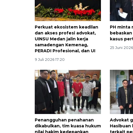
Perkuat ekosistem keadilan
PH minta 
dan akses profesi advokat,
bebaskan
UINSU Medan jalin kerja
kasus pert
samadengan Kemenag,
25 Juni 2026
PERADI Profesional, dan UI
9 Juli 2026 17:20
Penangguhan penahanan
Advokat g
dikabulkan, tim kuasa hukum
Hasibuan
nilai hakim kedepankan
terkait p