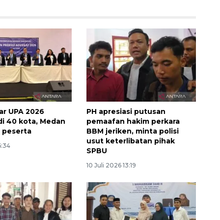
lar UPA 2026
PH apresiasi putusan
di 40 kota, Medan
pemaafan hakim perkara
Ekonomi triwulan II-2026
6 peserta
BBM jeriken, minta polisi
usut keterlibatan pihak
tumbuh 5,29 persen
6:34
SPBU
2026-08-06 18:45:00
10 Juli 2026 13:19