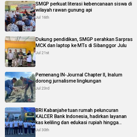
SMGP perkuat literasi kebencanaan siswa di
wilayah rawan gunung api
Jul 16th
Dukung pendidikan, SMGP serahkan Sarpras
MCK dan laptop ke MTs di Sibanggor Julu
Jul 21st
Pemenang IN-Journal Chapter II, Inalum
dorong jurnalisme lingkungan
Jul 23rd
BRI Kabanjahe tuan rumah peluncuran
KALCER Bank Indonesia, hadirkan layanan
kas keliling dan edukasi rupiah hingga
pelosok Karo
Jul 30th