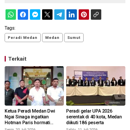
Tags:
Peradi Medan
Medan
Sumut
Terkait
Ketua Peradi Medan Dwi
Peradi gelar UPA 2026
Ngai Sinaga ingatkan
serentak di 40 kota, Medan
Hotman Paris hormati
diikuti 186 peserta
profesi wartawan
Senin, 20 Juli 2026
Sabtu, 11 Juli 2026
K