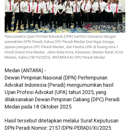
Para peserta Ujian Profesi Advokat (UPA) berfoto bersama dengan
perwakilan DPN Peradi, Ketua DPC Peradi Medan Dwi Ngai Sinaga,
jajaran pengurus DPC Peradi Medan, dan Panitia UPA di Ruang Inna 1
Hotel Grand Inna Medan, Jalan Balai Kota, Kesawan, Medan Barat, Kota
Medan, Sabtu (18/10/2025). ANTARA/HO-DPC Peradi Medan
Medan (ANTARA) -
Dewan Pimpinan Nasional (DPN) Perhimpunan
Advokat Indonesia (Peradi) mengumumkan hasil
Ujian Profesi Advokat (UPA) tahun 2025, yang
dilaksanakan Dewan Pimpinan Cabang (DPC) Peradi
Medan pada 18 Oktober 2025.
Hasil tersebut ditetapkan melalui Surat Keputusan
DPN Peradi Nomor: 2157/DPN-PERADI/XI/2025