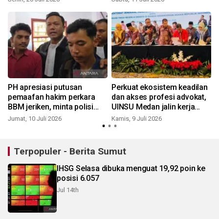
PH apresiasi putusan
Perkuat ekosistem keadilan
pemaafan hakim perkara
dan akses profesi advokat,
BBM jeriken, minta polisi
UINSU Medan jalin kerja
usut keterlibatan pihak
samadengan Kemenag,
Jumat, 10 Juli 2026
Kamis, 9 Juli 2026
J
SPBU
PERADI Profesional, dan UI
Terpopuler - Berita Sumut
IHSG Selasa dibuka menguat 19,92 poin ke
posisi 6.057
Jul 14th