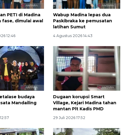
n PETI di Madina
Wabup Madina lepas dua
a fase, dimulai awal
Paskibraka ke pemusatan
latihan Sumut
26 12:46
4 Agustus 2026 14:43
 etalase budaya
Dugaan korupsi Smart
isata Mandailing
Village, Kejari Madina tahan
mantan Plt Kadis PMD
 12:57
29 Juli 2026 17:52