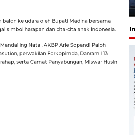
jantung anak
23 Juli 2026 20:04
n balon ke udara oleh Bupati Madina bersama
I
i simbol harapan dan cita-cita anak Indonesia.
 Mandailing Natal, AKBP Arie Sopandi Paloh
Nasution, perwakilan Forkopimda, Danramil 13
arahap, serta Camat Panyabungan, Miswar Husin