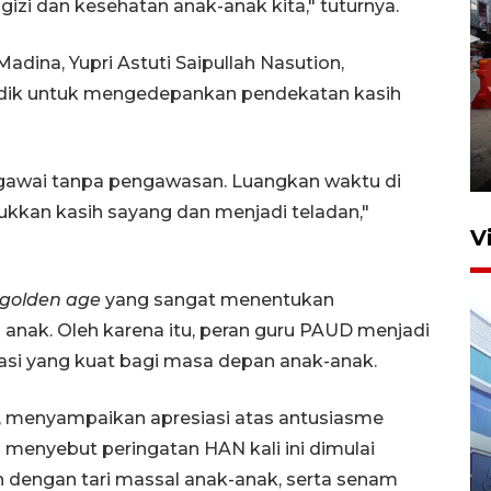
izi dan kesehatan anak-anak kita," tuturnya.
ina, Yupri Astuti Saipullah Nasution,
idik untuk mengedepankan pendekatan kasih
Pelaporan SPT Tahunan di
Sumut
27 April 2026 15:34
awai tanpa pengawasan. Luangkan waktu di
ukkan kasih sayang dan menjadi teladan,"
V
golden age
yang sangat menentukan
anak. Oleh karena itu, peran guru PAUD menjadi
si yang kuat bagi masa depan anak-anak.
hy, menyampaikan apresiasi atas antusiasme
IDAI perkuat kompetensi
 menyebut peringatan HAN kali ini dimulai
dokter tangani penyakit
an dengan tari massal anak-anak, serta senam