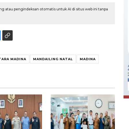
g atau pengindeksan otomatis untuk AI di situs web ini tanpa
TARA MADINA
MANDAILING NATAL
MADINA
Ekonomi triwulan II-2026
tumbuh 5,29 persen
2026-08-06 18:45:00