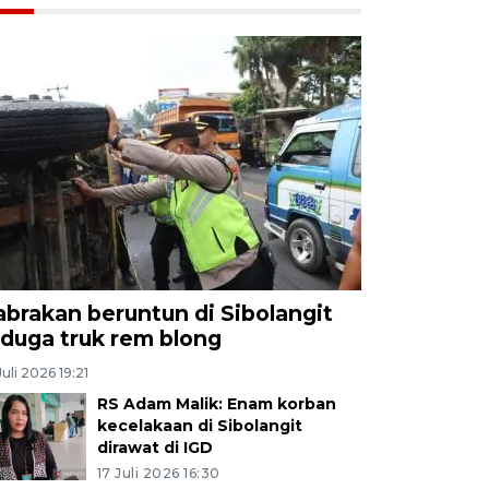
abrakan beruntun di Sibolangit
iduga truk rem blong
Juli 2026 19:21
RS Adam Malik: Enam korban
kecelakaan di Sibolangit
dirawat di IGD
17 Juli 2026 16:30