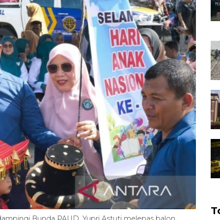
T
didampingi Bunda PAUD, Yupri Astuti melepas balon