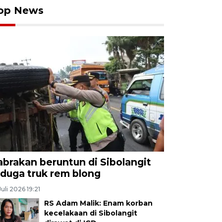
op News
abrakan beruntun di Sibolangit
iduga truk rem blong
Juli 2026 19:21
RS Adam Malik: Enam korban
kecelakaan di Sibolangit