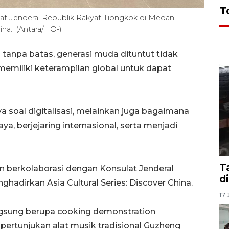
T
t Jenderal Republik Rakyat Tiongkok di Medan
ina. (Antara/HO-)
tanpa batas, generasi muda dituntut tidak
memiliki keterampilan global untuk dapat
ya soal digitalisasi, melainkan juga bagaimana
 berjejaring internasional, serta menjadi
T
 berkolaborasi dengan Konsulat Jenderal
d
adirkan Asia Cultural Series: Discover China.
17 
gsung berupa cooking demonstration
 pertunjukan alat musik tradisional Guzheng