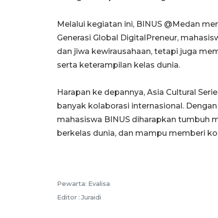
Melalui kegiatan ini, BINUS @Medan 
Generasi Global DigitalPreneur, mahasis
dan jiwa kewirausahaan, tetapi juga memi
serta keterampilan kelas dunia.
Harapan ke depannya, Asia Cultural Seri
banyak kolaborasi internasional. Denga
mahasiswa BINUS diharapkan tumbuh men
berkelas dunia, dan mampu memberi kont
Pewarta: Evalisa
Editor : Juraidi