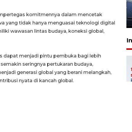
dokter tangani penyakit
jantung anak
mempertegas komitmennya dalam mencetak
23 Juli 2026 20:04
wa yang tidak hanya menguasai teknologi digital
liki wawasan lintas budaya, koneksi global,
I
es dapat menjadi pintu pembuka bagi lebih
n semakin seringnya pertukaran budaya,
jadi generasi global yang berani melangkah,
ribusi nyata di kancah global.