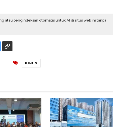
g atau pengindeksan otomatis untuk AI di situs web ini tanpa
BINUS
Ekonomi triwulan II-2026
tumbuh 5,29 persen
2026-08-06 18:45:00