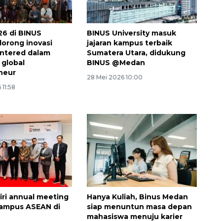
26 di BINUS
BINUS University masuk
orong inovasi
jajaran kampus terbaik
ntered dalam
Sumatera Utara, didukung
global
BINUS @Medan
eneur
28 Mei 2026 10:00
 11:58
ri annual meeting
Hanya Kuliah, Binus Medan
kampus ASEAN di
siap menuntun masa depan
mahasiswa menuju karier