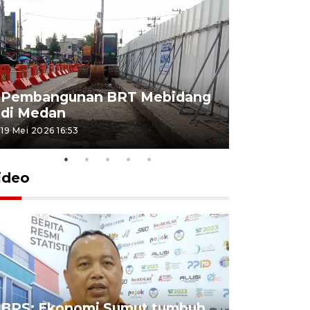
Pembangunan BRT Mebidang
Persiapa
di Medan
menyambu
19 Mei 2026 16:53
11 Mei 2026 15
ideo
BPS: Ekonomi Sumut tumbuh
Pelantik