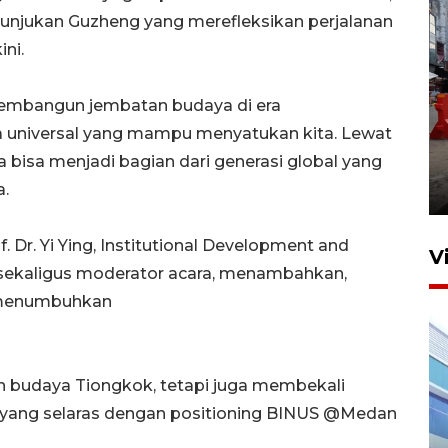
njukan Guzheng yang merefleksikan perjalanan
ni.
embangun jembatan budaya di era
a universal yang mampu menyatukan kita. Lewat
Pelaporan SPT Tahunan di
Sumut
 bisa menjadi bagian dari generasi global yang
a.
27 April 2026 15:34
. Dr. Yi Ying, Institutional Development and
V
ekaligus moderator acara, menambahkan,
in menumbuhkan
n budaya Tiongkok, tetapi juga membekali
 yang selaras dengan positioning BINUS @Medan
IDAI perkuat kompetensi