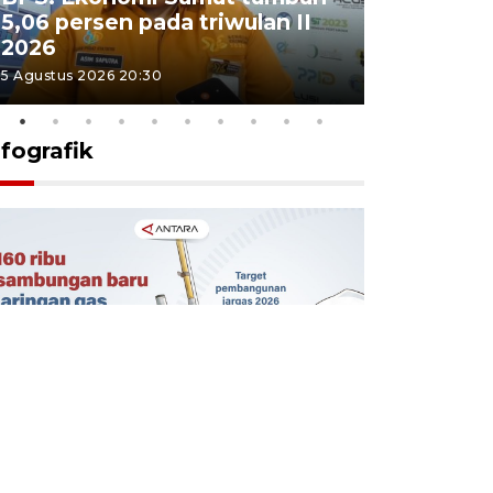
5,06 persen pada triwulan II
Sumut te
2026
juang pa
5 Agustus 2026 20:30
4 Agustus 202
nfografik