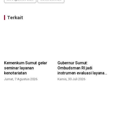
Terkait
Kemenkum Sumut gelar
Gubernur Sumut:
seminar layanan
Ombudsman RI jadi
kenotariatan
instrumen evaluasi layanan
publik
Jumat, 7 Agustus 2026
Kamis, 30 Juli 2026
K