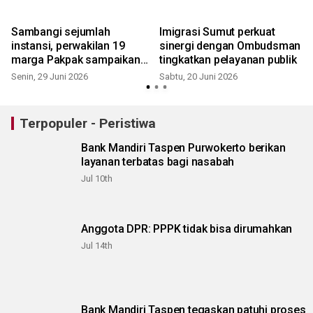
Sambangi sejumlah
Imigrasi Sumut perkuat
instansi, perwakilan 19
sinergi dengan Ombudsman
K
marga Pakpak sampaikan
tingkatkan pelayanan publik
dukungan atas persetujuan
Senin, 29 Juni 2026
Sabtu, 20 Juni 2026
R
lingkungan PT DPM
Terpopuler - Peristiwa
Bank Mandiri Taspen Purwokerto berikan
layanan terbatas bagi nasabah
Jul 10th
Anggota DPR: PPPK tidak bisa dirumahkan
Jul 14th
Bank Mandiri Taspen tegaskan patuhi proses