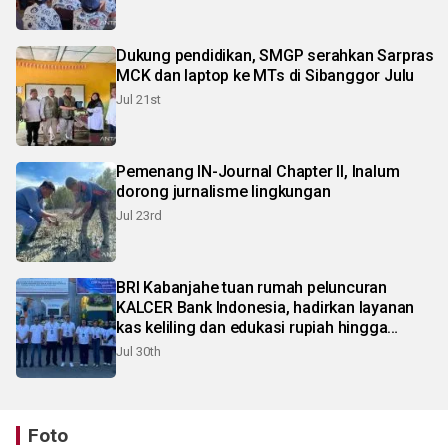
Dukung pendidikan, SMGP serahkan Sarpras
MCK dan laptop ke MTs di Sibanggor Julu
Jul 21st
Pemenang IN-Journal Chapter II, Inalum
dorong jurnalisme lingkungan
Jul 23rd
BRI Kabanjahe tuan rumah peluncuran
KALCER Bank Indonesia, hadirkan layanan
kas keliling dan edukasi rupiah hingga
pelosok Karo
Jul 30th
Foto