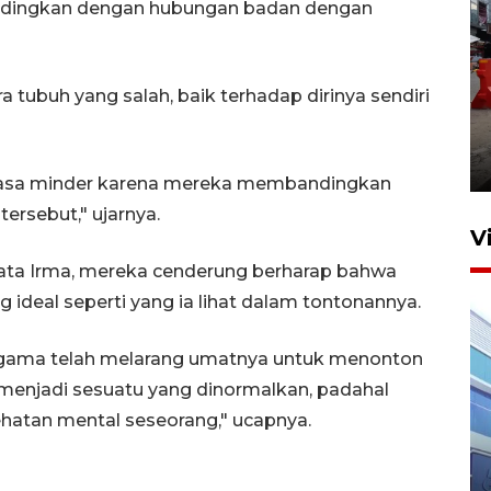
ndingkan dengan hubungan badan dengan
a tubuh yang salah, baik terhadap dirinya sendiri
Pelaporan SPT Tahunan di
Sumut
27 April 2026 15:34
rasa minder karena mereka membandingkan
ersebut," ujarnya.
V
ata Irma, mereka cenderung berharap bahwa
ideal seperti yang ia lihat dalam tontonannya.
agama telah melarang umatnya untuk menonton
ah menjadi sesuatu yang dinormalkan, padahal
atan mental seseorang," ucapnya.
IDAI perkuat kompetensi
dokter tangani penyakit