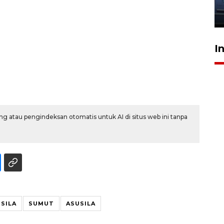
jantung anak
23 Juli 2026 20:04
I
g atau pengindeksan otomatis untuk AI di situs web ini tanpa
USILA
SUMUT
ASUSILA