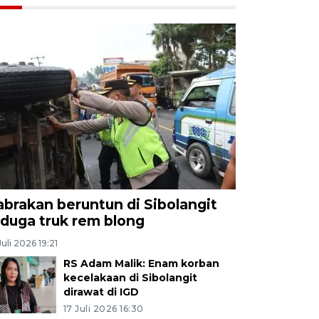
abrakan beruntun di Sibolangit
iduga truk rem blong
Juli 2026 19:21
RS Adam Malik: Enam korban
kecelakaan di Sibolangit
dirawat di IGD
17 Juli 2026 16:30