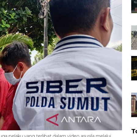
T
a pelaku yang terlibat dalam video asusila melalui