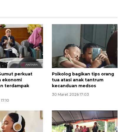
Sumut perkuat
Psikolog bagikan tips orang
Ekspedisi Rupiah Berdaulat
n ekonomi
tua atasi anak tantrum
2026 sambangi Papua
n terdampak
kecanduan medsos
2026-08-06 13:15:00
30 Maret 2026 17:03
 17:10