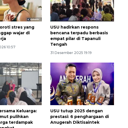
oroti stres yang
USU hadirkan respons
nggap wajar di
bencana terpadu berbasis
rja
empat pilar di Tapanuli
Tengah
026 10:57
31 Desember 2025 19:19
ersama Keluarga:
USU tutup 2025 dengan
mut pulihkan
prestasi: 6 penghargaan di
arga terdampak
Anugerah Diktisaintek