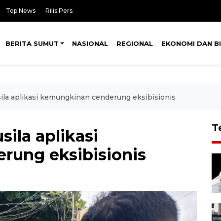
Top News
Rilis Pers
BERITA SUMUT
NASIONAL
REGIONAL
EKONOMI DAN BI
sila aplikasi kemungkinan cenderung eksibisionis
T
sila aplikasi
rung eksibisionis