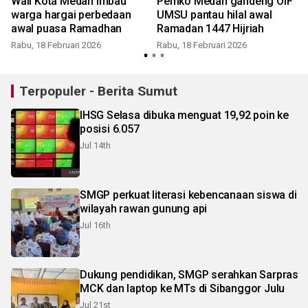
Wali Kota Medan imbau
Pemko Medan gandeng OIF
warga hargai perbedaan
UMSU pantau hilal awal
awal puasa Ramadhan
Ramadan 1447 Hijriah
Rabu, 18 Februari 2026
Rabu, 18 Februari 2026
K
Terpopuler - Berita Sumut
IHSG Selasa dibuka menguat 19,92 poin ke
posisi 6.057
Jul 14th
SMGP perkuat literasi kebencanaan siswa di
wilayah rawan gunung api
Jul 16th
Dukung pendidikan, SMGP serahkan Sarpras
MCK dan laptop ke MTs di Sibanggor Julu
Jul 21st