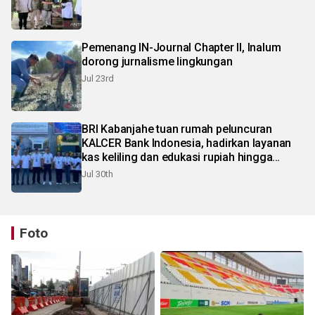
Pemenang IN-Journal Chapter II, Inalum
dorong jurnalisme lingkungan
Jul 23rd
BRI Kabanjahe tuan rumah peluncuran
KALCER Bank Indonesia, hadirkan layanan
kas keliling dan edukasi rupiah hingga
pelosok Karo
Jul 30th
Foto