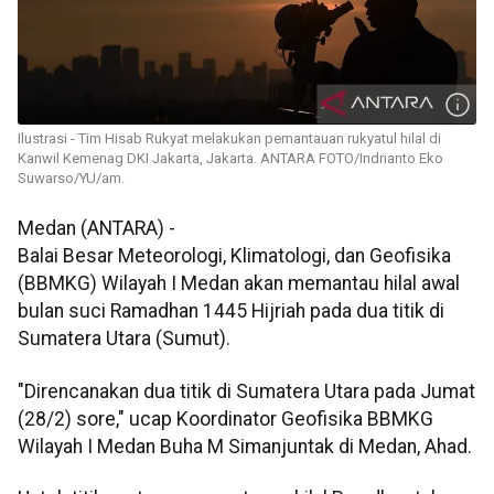
Ilustrasi - Tim Hisab Rukyat melakukan pemantauan rukyatul hilal di
Kanwil Kemenag DKI Jakarta, Jakarta. ANTARA FOTO/Indrianto Eko
Suwarso/YU/am.
Medan (ANTARA) -
Balai Besar Meteorologi, Klimatologi, dan Geofisika
(BBMKG) Wilayah I Medan akan memantau hilal awal
bulan suci Ramadhan 1445 Hijriah pada dua titik di
Sumatera Utara (Sumut).
"Direncanakan dua titik di Sumatera Utara pada Jumat
(28/2) sore," ucap Koordinator Geofisika BBMKG
Wilayah I Medan Buha M Simanjuntak di Medan, Ahad.