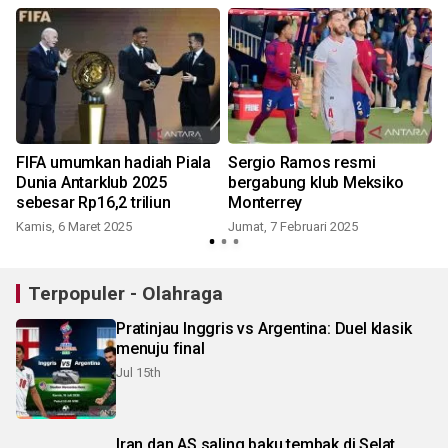
FIFA umumkan hadiah Piala
Sergio Ramos resmi
i
Dunia Antarklub 2025
bergabung klub Meksiko
sebesar Rp16,2 triliun
Monterrey
Kamis, 6 Maret 2025
Jumat, 7 Februari 2025
M
Terpopuler - Olahraga
Pratinjau Inggris vs Argentina: Duel klasik
menuju final
Jul 15th
Iran dan AS saling baku tembak di Selat