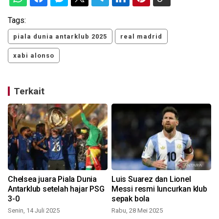
Tags:
piala dunia antarklub 2025
real madrid
xabi alonso
Terkait
Chelsea juara Piala Dunia
Luis Suarez dan Lionel
Antarklub setelah hajar PSG
Messi resmi luncurkan klub
d
3-0
sepak bola
Senin, 14 Juli 2025
Rabu, 28 Mei 2025