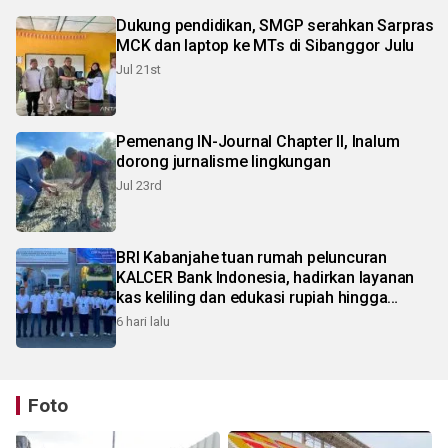
Dukung pendidikan, SMGP serahkan Sarpras
MCK dan laptop ke MTs di Sibanggor Julu
Jul 21st
Pemenang IN-Journal Chapter II, Inalum
dorong jurnalisme lingkungan
Jul 23rd
BRI Kabanjahe tuan rumah peluncuran
KALCER Bank Indonesia, hadirkan layanan
kas keliling dan edukasi rupiah hingga
pelosok Karo
6 hari lalu
Foto