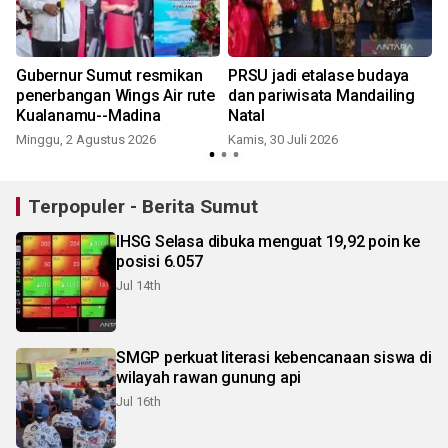
Gubernur Sumut resmikan
PRSU jadi etalase budaya
penerbangan Wings Air rute
dan pariwisata Mandailing
Kualanamu--Madina
Natal
Minggu, 2 Agustus 2026
Kamis, 30 Juli 2026
S
Terpopuler - Berita Sumut
IHSG Selasa dibuka menguat 19,92 poin ke
posisi 6.057
Jul 14th
SMGP perkuat literasi kebencanaan siswa di
wilayah rawan gunung api
Jul 16th