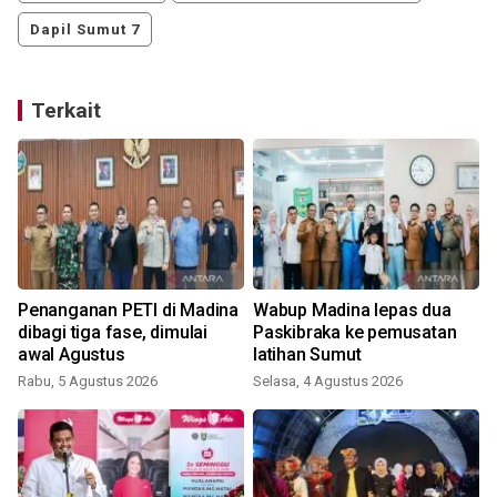
Dapil Sumut 7
Terkait
-
Penanganan PETI di Madina
Wabup Madina lepas dua
dibagi tiga fase, dimulai
Paskibraka ke pemusatan
awal Agustus
latihan Sumut
Rabu, 5 Agustus 2026
Selasa, 4 Agustus 2026
R