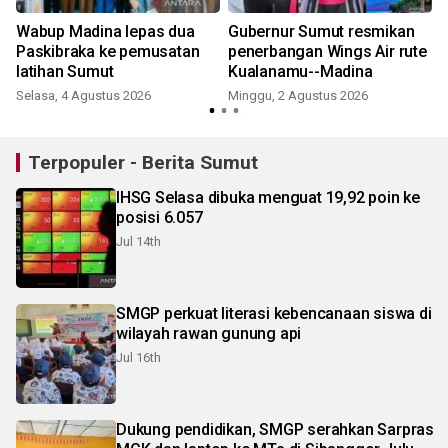
Wabup Madina lepas dua
Gubernur Sumut resmikan
Paskibraka ke pemusatan
penerbangan Wings Air rute
latihan Sumut
Kualanamu--Madina
R
Selasa, 4 Agustus 2026
Minggu, 2 Agustus 2026
Terpopuler - Berita Sumut
IHSG Selasa dibuka menguat 19,92 poin ke
posisi 6.057
Jul 14th
SMGP perkuat literasi kebencanaan siswa di
wilayah rawan gunung api
Jul 16th
Dukung pendidikan, SMGP serahkan Sarpras