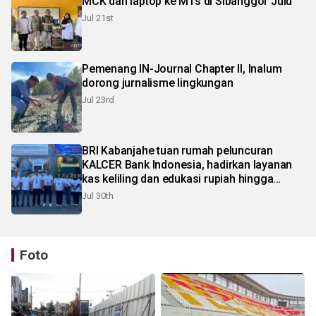
MCK dan laptop ke MTs di Sibanggor Julu
Jul 21st
Pemenang IN-Journal Chapter II, Inalum
dorong jurnalisme lingkungan
Jul 23rd
BRI Kabanjahe tuan rumah peluncuran
KALCER Bank Indonesia, hadirkan layanan
kas keliling dan edukasi rupiah hingga
pelosok Karo
Jul 30th
Foto