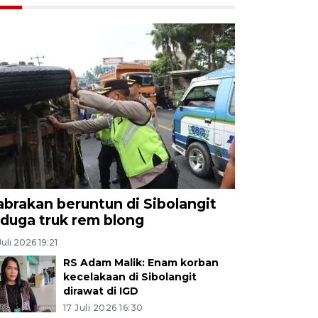
abrakan beruntun di Sibolangit
iduga truk rem blong
Juli 2026 19:21
RS Adam Malik: Enam korban
kecelakaan di Sibolangit
dirawat di IGD
17 Juli 2026 16:30