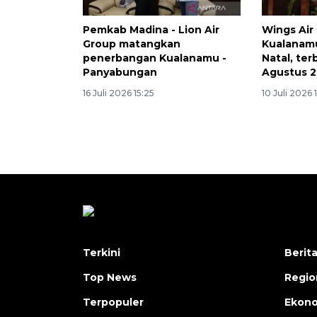
Pemkab Madina - Lion Air
Wings Air
Group matangkan
Kualanamu
penerbangan Kualanamu -
Natal, te
Panyabungan
Agustus 
16 Juli 2026 15:25
10 Juli 2026 
Terkini
Berit
Top News
Regio
Terpopuler
Ekono