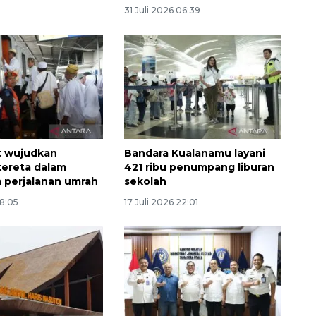
31 Juli 2026 06:39
t wujudkan
Bandara Kualanamu layani
 kereta dalam
421 ribu penumpang liburan
 perjalanan umrah
sekolah
Ekspedisi Rupiah Berdaulat
2026 sambangi Papua
18:05
17 Juli 2026 22:01
2026-08-06 13:15:00