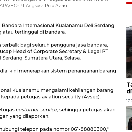
TARA/HO-PT Angkasa Pura Aviasi
a Bandara Internasional Kualanamu Deli Serdang
atau tertinggal di bandara.
erbaik bagi seluruh pengguna jasa bandara,
" ucap Head of Corporate Secretary & Legal PT
i Serdang, Sumatera Utara, Selasa.
t dia, kini menerapkan sistem penanganan barang
T
sional Kualanamu mengalami kehilangan barang
d
kepada petugas aviation security (Avsec).
17 
etugas
customer service
, sehingga petugas akan
an yang dilaporkan.
ghubungi telepon pada nomor 061-88880300,"