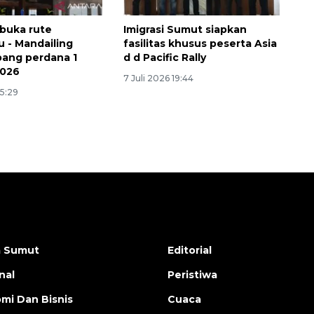
 buka rute
Imigrasi Sumut siapkan
 - Mandailing
fasilitas khusus peserta Asia
rbang perdana 1
d d Pacific Rally
2026
7 Juli 2026 19:44
15:29
a Sumut
Editorial
nal
Peristiwa
mi Dan Bisnis
Cuaca