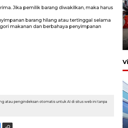
rima. Jika pemilik barang diwakilkan, maka harus
yimpanan barang hilang atau tertinggal selama
tegori makanan dan berbahaya penyimpanan
Pelaporan SPT Tahunan di
Sumut
27 April 2026 15:34
V
g atau pengindeksan otomatis untuk AI di situs web ini tanpa
IDAI perkuat kompetensi
dokter tangani penyakit