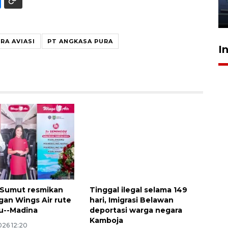
jantung anak
23 Juli 2026 20:04
RA AVIASI
PT ANGKASA PURA
I
 Sumut resmikan
Tinggal ilegal selama 149
an Wings Air rute
hari, Imigrasi Belawan
u--Madina
deportasi warga negara
Kamboja
026 12:20