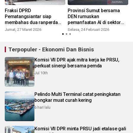
Fraksi DPRD
Provinsi Sumut bersama
Pematangsiantar siap
DEN rumuskan
membahas dua ranperda
pemanfaatan AI di sektor
inisiatif
pertanian
Jumat, 27 Maret 2026
Selasa, 24 Februari 2026
Terpopuler - Ekonomi Dan Bisnis
Komisi VII DPR ajak mitra kerja ke PRSU,
perkuat sinergi bersama pemda
Jul 10th
Pelindo Multi Terminal catat peningkatan
bongkar muat curah kering
6 hari lalu
Komisi VII DPR minta PRSU jadi etalase gali