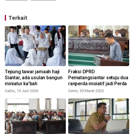
Terkait
Tepung tawar jamaah haji
Fraksi DPRD
Siantar, ada usulan bangun
Pematangsiantar setuju dua
miniatur ka'bah
ranperda inisiatif jadi Perda
Sabtu, 13 Juni 2026
Senin, 30 Maret 2026
S