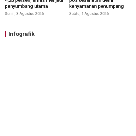
4,20 persen, emas menjadi
pos kesehatan demi
penyumbang utama
kenyamanan penumpang
Senin, 3 Agustus 2026
Sabtu, 1 Agustus 2026
Infografik