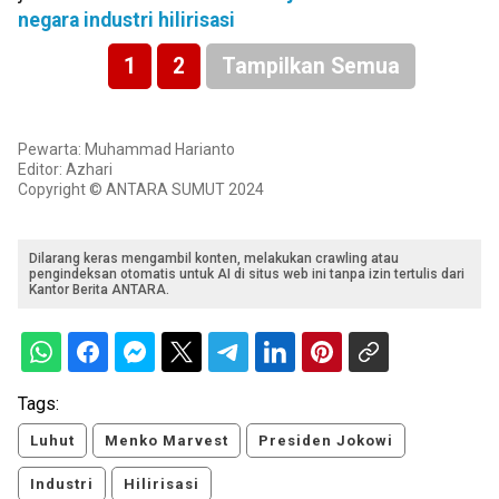
negara industri hilirisasi
1
2
Tampilkan Semua
Pewarta: Muhammad Harianto
Editor: Azhari
Copyright © ANTARA SUMUT 2024
Dilarang keras mengambil konten, melakukan crawling atau
pengindeksan otomatis untuk AI di situs web ini tanpa izin tertulis dari
Kantor Berita ANTARA.
Tags:
Luhut
Menko Marvest
Presiden Jokowi
Industri
Hilirisasi